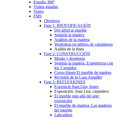
Estudio 360º
Visitas guiadas
Viajes
FMS
Objetivos
Fase 1: IDENTIFICACIÓN
Del árbol al mueble
Sentirás la madera
Análisis de la madera
Workshop en talleres de carpinteros
Anàlisi de la fusta
Fase 2: CONSTRUCCIÓN
Monta y desmonta
Sentirás la madera. Experiencia con
los 5 sentidos
Curso-fórum El mueble de madera
Revisión de la Casa Amatller
Fase 3: REFLEXIONES
Exposició Joan Llor, fuster
Exposición: Joan Llor, carpintero
El mueble más allá del arte:
exposición
El mueble de madera. Las maderas
del mueble
Labcadires