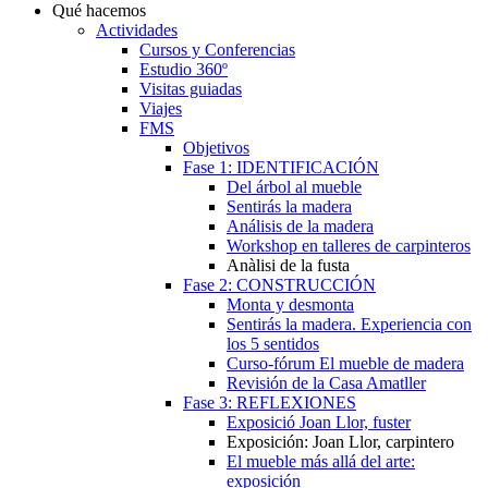
Qué hacemos
Actividades
Cursos y Conferencias
Estudio 360º
Visitas guiadas
Viajes
FMS
Objetivos
Fase 1: IDENTIFICACIÓN
Del árbol al mueble
Sentirás la madera
Análisis de la madera
Workshop en talleres de carpinteros
Anàlisi de la fusta
Fase 2: CONSTRUCCIÓN
Monta y desmonta
Sentirás la madera. Experiencia con
los 5 sentidos
Curso-fórum El mueble de madera
Revisión de la Casa Amatller
Fase 3: REFLEXIONES
Exposició Joan Llor, fuster
Exposición: Joan Llor, carpintero
El mueble más allá del arte:
exposición