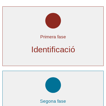
De l’arbre al moble
Primera fase
+ informació
Identificació
Materials, tècniques i
aplicacions
Segona fase