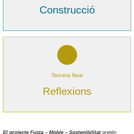
+ informació
Construcció
Reutilització, disseny,
present i futur
Tercera fase
+ informació
Reflexions
El projecte Fusta – Moble – Sostenibilitat
pretén