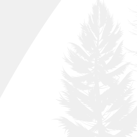
Algarrobo
009
Naranjo
010
Avellano
Ciprés común o mediterráneo
011
012