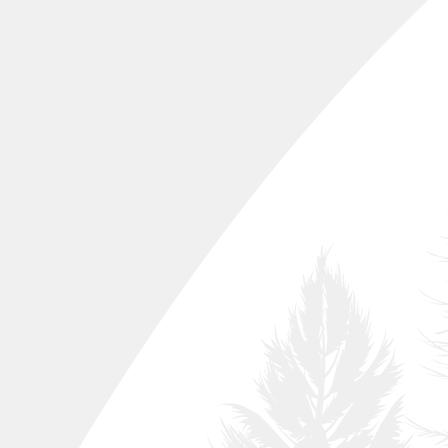
Abeto
Arce campestre
001
002
Aliso negro o común
003
Abedul