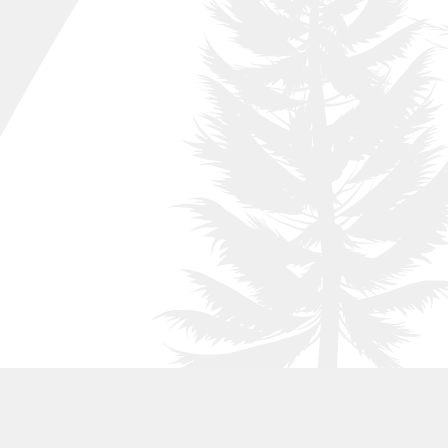
004
Boj
Carpe
005
006