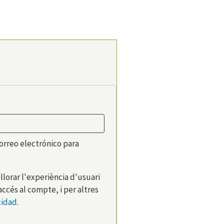
correo electrónico para
llorar l'experiència d'usuari
accés al compte, i per altres
cidad
.