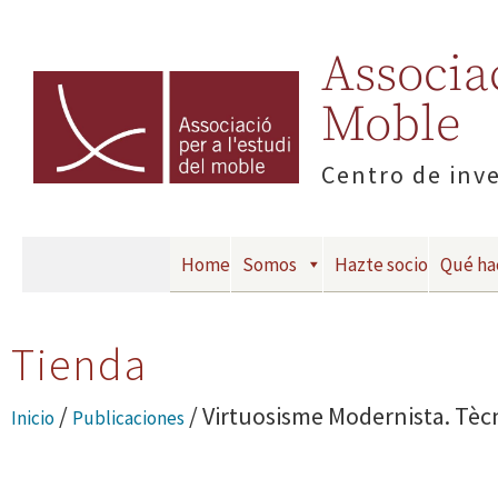
Associac
Moble
Centro de inv
Home
Somos
Hazte socio
Qué h
Tienda
/
/ Virtuosisme Modernista. Tèc
Inicio
Publicaciones