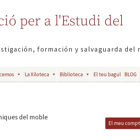
ió per a l'Estudi del
estigación, formación y salvaguarda del
acemos
La Xiloteca
Biblioteca
El teu bagul
BLOG
niques del moble
El meu comp