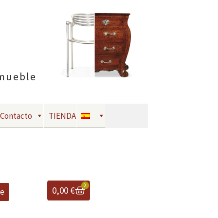
 mueble
Contacto
TIENDA
0
0,00
€
te