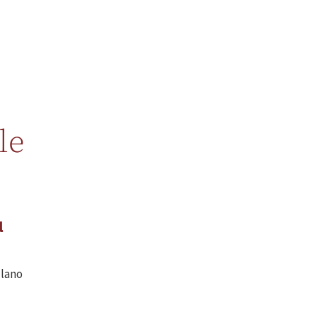
le
l
llano