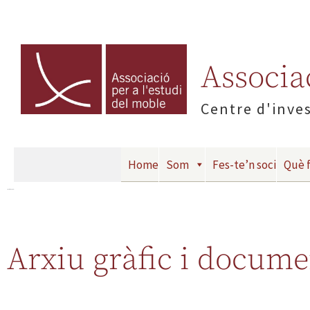
Associac
Centre d'inves
Home
Som
Fes-te’n soci
Què 
Arxiu gràfic i documental
Arxiu gràfic i docume