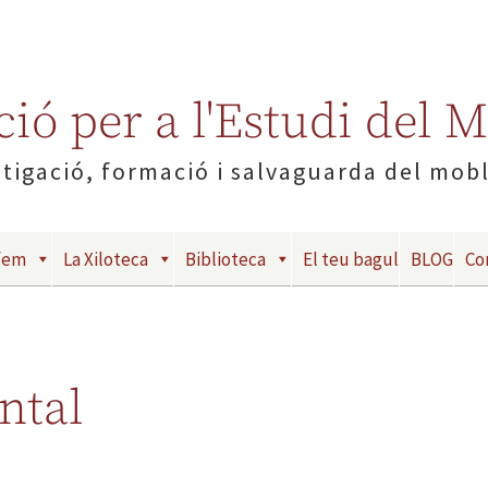
ió per a l'Estudi del 
tigació, formació i salvaguarda del mob
fem
La Xiloteca
Biblioteca
El teu bagul
BLOG
Co
ntal