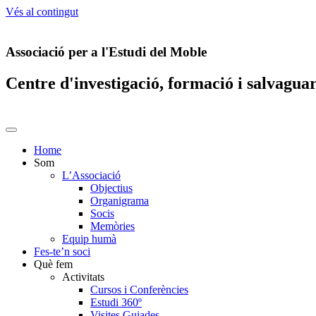
Vés al contingut
Associació per a l'Estudi del Moble
Centre d'investigació, formació i salvagua
Home
Som
L’Associació
Objectius
Organigrama
Socis
Memòries
Equip humà
Fes-te’n soci
Què fem
Activitats
Cursos i Conferències
Estudi 360º
Visites Guiades