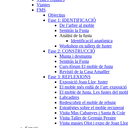
Viatges
FMS
Objectius
Fase 1: IDENTIFICACIÓ
De l’arbre al moble
Sentiràs la Fusta
Anàlisi de la fusta
Identificació anatòmica
Workshop en tallers de fuster
Fase 2: CONSTRUCCIÓ
Munta i desmunta
Sentiràs la Fusta
Curs-fòrum El moble de fusta
Revisió de la Casa Amatller
Fase 3: REFLEXIONS
Exposició Joan Llor, fuster
El moble més enllà de l’art: exposició
El moble de fusta. Les fustes del mob
Labcadires
Redescobrir el moble de rebuig
Estratègies sobre el moble recuperat
Visita Mas Cabanyes i Santa & Cole
Visita Taller de Germán Peraire
Visita masies Olot i expo de Joan Llor