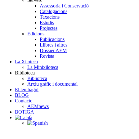
Serveis
Assessoria i Conservació
Catalogacions
Taxacions
Estudis
Projectes
Edicions
Publicacions
Llibres i altres
Dossier AEM
Revista
La Xiloteca
La Minixiloteca
Biblioteca
Biblioteca
Arxiu gràfic i documental
El teu bagul
BLOG
Contacte
AEMnews
BOTIGA