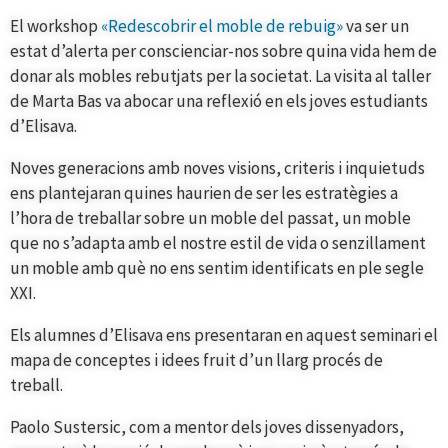
El workshop
«Redescobrir el moble de rebuig»
va ser un
estat d’alerta per conscienciar-nos sobre quina vida hem de
donar als mobles rebutjats per la societat. La visita al taller
de Marta Bas va abocar una reflexió en els joves estudiants
d’Elisava.
Noves generacions amb noves visions, criteris i inquietuds
ens plantejaran quines haurien de ser les estratègies a
l’hora de treballar sobre un moble del passat, un moble
que no s’adapta amb el nostre estil de vida o senzillament
un moble amb què no ens sentim identificats en ple segle
XXI.
Els alumnes d’Elisava ens presentaran en aquest seminari el
mapa de conceptes i idees fruit d’un llarg procés de
treball.
Paolo Sustersic, com a mentor dels joves dissenyadors,