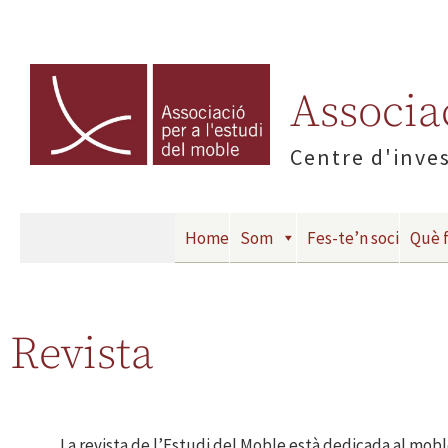
Associac
Centre d'inves
Home
Som
Fes-te’n soci
Què 
Revista
La revista de l’Estudi del Moble està dedicada al mobl