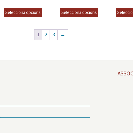
6,00
€
6,00
€
6,00
incl.VAT
incl.VAT
Selecciona opcions
Selecciona opcions
Seleccio
1
2
3
→
ASSOC