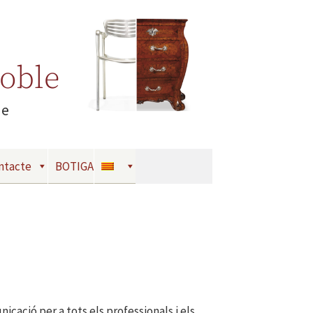
Moble
le
ntacte
BOTIGA
cació per a tots els professionals i els