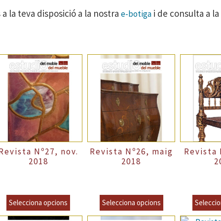
 a la teva disposició a la nostra
i de consulta a l
e-botiga
Revista Nº27, nov.
Revista Nº26, maig
Revista 
2018
2018
2
recio Normal
6,00
€
–
Precio Normal
6,00
€
–
Precio Norm
incl.VAT
incl.VAT
8,00
€
8,00
€
8,00
incl.VAT
incl.VAT
Selecciona opcions
Selecciona opcions
Seleccio