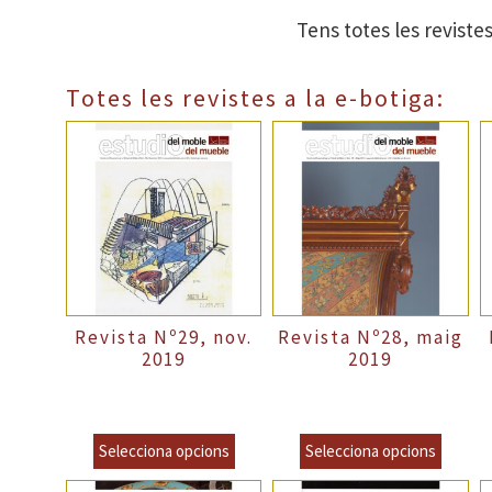
Tens totes les revistes
Totes les revistes a la e-botiga:
Revista Nº29, nov.
Revista Nº28, maig
2019
2019
Precio Normal
6,00
€
–
Precio Normal
6,00
€
–
P
incl.VAT
incl.VAT
8,00
€
8,00
€
incl.VAT
incl.VAT
Selecciona opcions
Selecciona opcions