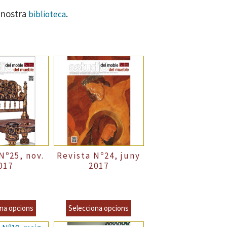
a nostra
.
biblioteca
Nº25, nov.
Revista Nº24, juny
017
2017
al
6,00
€
–
Precio Normal
6,00
€
–
incl.VAT
incl.VAT
€
8,00
€
incl.VAT
incl.VAT
na opcions
Selecciona opcions