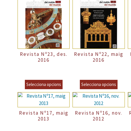
Revista Nº23, des.
Revista Nº22, maig
2016
2016
Precio Normal
6,00
€
–
Precio Normal
6,00
€
–
P
incl.VAT
incl.VAT
8,00
€
8,00
€
incl.VAT
incl.VAT
Selecciona opcions
Selecciona opcions
Revista Nº17, maig
Revista Nº16, nov.
2013
2012
Precio Normal
6,00
€
–
Precio Normal
4,00
€
–
P
incl.VAT
incl.VAT