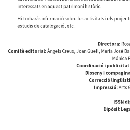
interessats en aquest patrimoni històric.
Hi trobaràs informació sobre les activitats i els project
estudis de catalogació, etc..
Directora:
Ros
Comitè editorial:
Àngels Creus, Joan Güell, María José Bal
Mónica P
Coordinació i publicitat
Disseny i compagin
Correcció lingüíst
Impressió:
Arts 
ISSN di
Dipòsit Lega