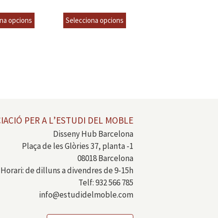
€
6,00
€
incl.VAT
incl.VAT
na opcions
Selecciona opcions
IACIÓ PER A L’ESTUDI DEL MOBLE
Disseny Hub Barcelona
Plaça de les Glòries 37, planta -1
08018 Barcelona
Horari: de dilluns a divendres de 9-15h
Telf: 932 566 785
info@estudidelmoble.com