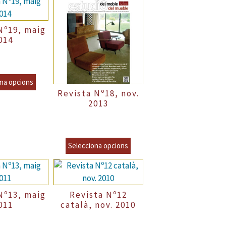
Nº19, maig
014
al
6,00
€
–
incl.VAT
€
incl.VAT
na opcions
Revista Nº18, nov.
2013
Precio Normal
6,00
€
–
incl.VAT
8,00
€
incl.VAT
Selecciona opcions
Nº13, maig
Revista Nº12
011
català, nov. 2010
al
4,00
€
–
Precio Normal
4,00
€
–
incl.VAT
incl.VAT