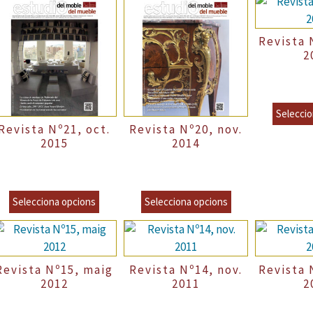
Revista 
2
Precio Norm
8,00
Seleccio
Revista Nº21, oct.
Revista Nº20, nov.
2015
2014
recio Normal
6,00
€
–
Precio Normal
6,00
€
–
incl.VAT
incl.VAT
8,00
€
8,00
€
incl.VAT
incl.VAT
Selecciona opcions
Selecciona opcions
Revista Nº15, maig
Revista Nº14, nov.
Revista 
2012
2011
2
recio Normal
4,00
€
–
Precio Normal
4,00
€
–
Precio Norm
incl.VAT
incl.VAT