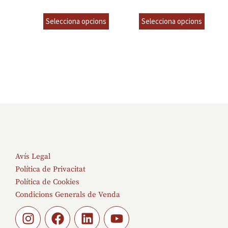
8,00
€
6,00
€
incl.VAT
incl.VAT
Selecciona opcions
Selecciona opcions
Avís Legal
Política de Privacitat
Política de Cookies
Condicions Generals de Venda