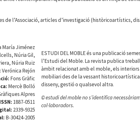
es de l’Associació, articles d’investigació (històricoartístics, 
a María Jiménez
ESTUDI DEL MOBLE és una publicació semestr
cells, Núria Gil,
l’Estudi del Moble. La revista publica treba
iera, Núria Ruiz
àmbit relacionat amb el moble, els interior
:
Verónica Rejón
mobiliari des de la vessant historicoartístic
ació:
Fons Gràfic
disseny, gestió o qualsevol altra.
ica:
Mercè Bolló
Gràfiques Alpres
© estudi del moble no s’identifica necessària
ISSN:
1887-0511
col·laboradors.
gital:
2339-9325
l:
B-30424-2005