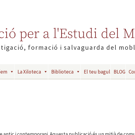
ió per a l'Estudi del 
tigació, formació i salvaguarda del mob
fem
La Xiloteca
Biblioteca
El teu bagul
BLOG
Co
e antic i contemporani. Aquesta publicació és un mitjà de comuni