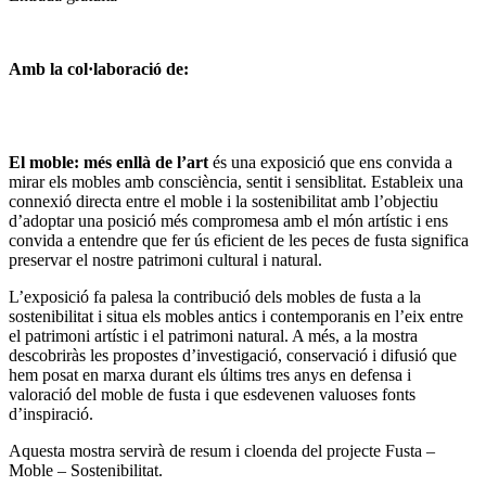
Amb la col·laboració de:
El moble: més enllà de l’art
és una exposició que ens convida a
mirar els mobles amb consciència, sentit i sensiblitat.
Estableix una
connexió directa entre el moble i la sostenibilitat amb l’objectiu
d’adoptar una posició més compromesa amb el món artístic i ens
convida a entendre que fer ús eficient de les peces de fusta significa
preservar el nostre patrimoni cultural i natural.
L’exposició fa palesa la contribució dels mobles de fusta a la
sostenibilitat i situa els mobles antics i contemporanis en l’eix entre
el patrimoni artístic i el patrimoni natural. A més, a la mostra
descobriràs les propostes d’investigació, conservació i difusió que
hem posat en marxa durant els últims tres anys en defensa i
valoració del moble de fusta i que esdevenen valuoses fonts
d’inspiració.
Aquesta mostra servirà de resum i cloenda del projecte Fusta –
Moble – Sostenibilitat.