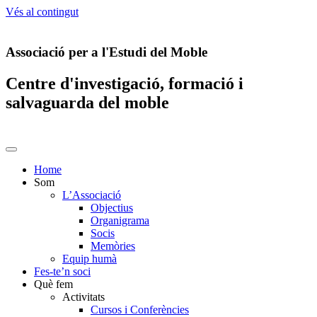
Vés al contingut
Associació per a l'Estudi del Moble
Centre d'investigació, formació i
salvaguarda del moble
Home
Som
L’Associació
Objectius
Organigrama
Socis
Memòries
Equip humà
Fes-te’n soci
Què fem
Activitats
Cursos i Conferències