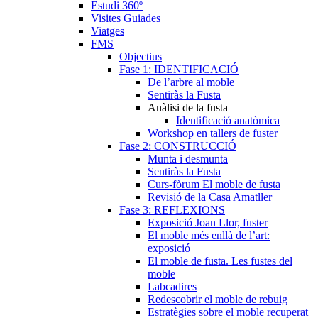
Estudi 360º
Visites Guiades
Viatges
FMS
Objectius
Fase 1: IDENTIFICACIÓ
De l’arbre al moble
Sentiràs la Fusta
Anàlisi de la fusta
Identificació anatòmica
Workshop en tallers de fuster
Fase 2: CONSTRUCCIÓ
Munta i desmunta
Sentiràs la Fusta
Curs-fòrum El moble de fusta
Revisió de la Casa Amatller
Fase 3: REFLEXIONS
Exposició Joan Llor, fuster
El moble més enllà de l’art:
exposició
El moble de fusta. Les fustes del
moble
Labcadires
Redescobrir el moble de rebuig
Estratègies sobre el moble recuperat