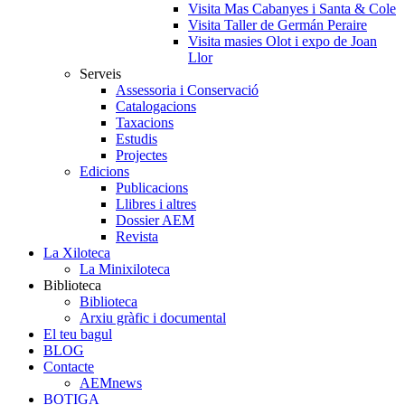
Visita Mas Cabanyes i Santa & Cole
Visita Taller de Germán Peraire
Visita masies Olot i expo de Joan
Llor
Serveis
Assessoria i Conservació
Catalogacions
Taxacions
Estudis
Projectes
Edicions
Publicacions
Llibres i altres
Dossier AEM
Revista
La Xiloteca
La Minixiloteca
Biblioteca
Biblioteca
Arxiu gràfic i documental
El teu bagul
BLOG
Contacte
AEMnews
BOTIGA