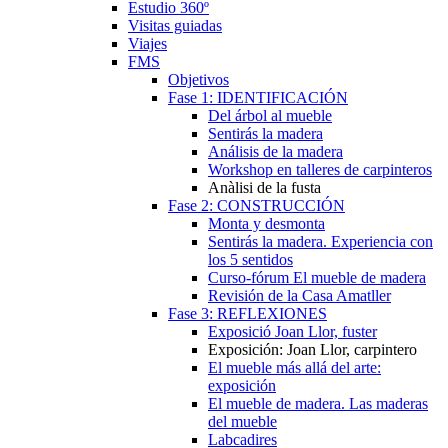
Estudio 360º
Visitas guiadas
Viajes
FMS
Objetivos
Fase 1: IDENTIFICACIÓN
Del árbol al mueble
Sentirás la madera
Análisis de la madera
Workshop en talleres de carpinteros
Anàlisi de la fusta
Fase 2: CONSTRUCCIÓN
Monta y desmonta
Sentirás la madera. Experiencia con
los 5 sentidos
Curso-fórum El mueble de madera
Revisión de la Casa Amatller
Fase 3: REFLEXIONES
Exposició Joan Llor, fuster
Exposición: Joan Llor, carpintero
El mueble más allá del arte:
exposición
El mueble de madera. Las maderas
del mueble
Labcadires