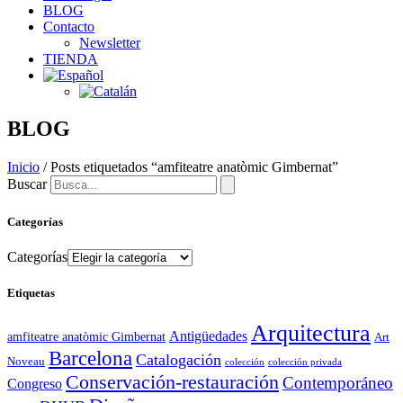
BLOG
Contacto
Newsletter
TIENDA
BLOG
Inicio
/ Posts etiquetados “amfiteatre anatòmic Gimbernat”
Buscar
Categorías
Categorías
Etiquetas
Arquitectura
Antigüedades
amfiteatre anatòmic Gimbernat
Art
Barcelona
Catalogación
Noveau
colección
colección privada
Conservación-restauración
Contemporáneo
Congreso