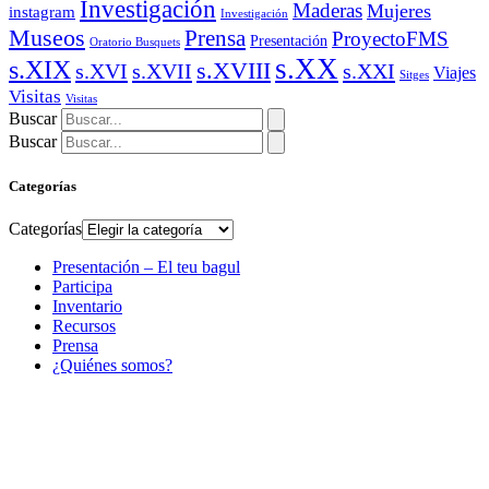
Investigación
Maderas
Mujeres
instagram
Investigación
Museos
Prensa
ProyectoFMS
Presentación
Oratorio Busquets
s.XX
s.XIX
s.XVIII
s.XVI
s.XVII
s.XXI
Viajes
Sitges
Visitas
Visitas
Buscar
Buscar
Categorías
Categorías
Presentación – El teu bagul
Participa
Inventario
Recursos
Prensa
¿Quiénes somos?