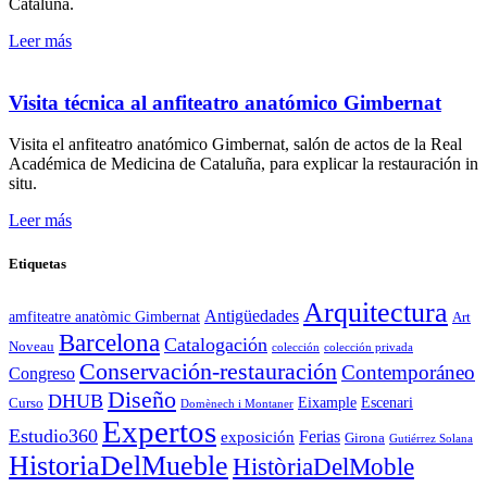
Cataluña.
Leer más
Visita técnica al anfiteatro anatómico Gimbernat
Visita el anfiteatro anatómico Gimbernat, salón de actos de la Real
Académica de Medicina de Cataluña, para explicar la restauración in
situ.
Leer más
Etiquetas
Arquitectura
Antigüedades
amfiteatre anatòmic Gimbernat
Art
Barcelona
Catalogación
Noveau
colección
colección privada
Conservación-restauración
Contemporáneo
Congreso
Diseño
DHUB
Eixample
Escenari
Curso
Domènech i Montaner
Expertos
Estudio360
Ferias
exposición
Girona
Gutiérrez Solana
HistoriaDelMueble
HistòriaDelMoble