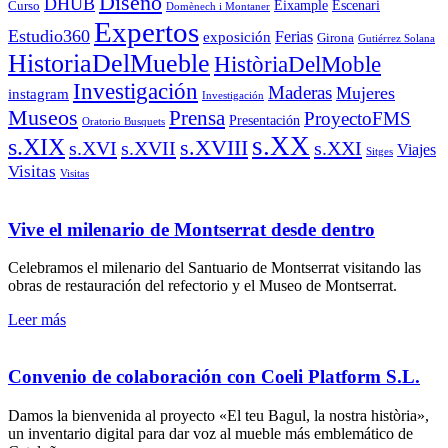
Diseño
DHUB
Eixample
Escenari
Curso
Domènech i Montaner
Expertos
Estudio360
Ferias
exposición
Girona
Gutiérrez Solana
HistoriaDelMueble
HistòriaDelMoble
Investigación
Maderas
Mujeres
instagram
Investigación
Museos
Prensa
ProyectoFMS
Presentación
Oratorio Busquets
s.XX
s.XIX
s.XVIII
s.XVI
s.XVII
s.XXI
Viajes
Sitges
Visitas
Visitas
Vive el milenario de Montserrat desde dentro
Celebramos el milenario del Santuario de Montserrat visitando las
obras de restauración del refectorio y el Museo de Montserrat.
Leer más
Convenio de colaboración con Coeli Platform S.L.
Damos la bienvenida al proyecto «El teu Bagul, la nostra història»,
un inventario digital para dar voz al mueble más emblemático de