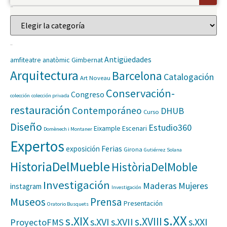
Categorías
Etiquetas
Antigüedades
amfiteatre anatòmic Gimbernat
Arquitectura
Barcelona
Catalogación
Art Noveau
Conservación-
Congreso
colección
colección privada
restauración
Contemporáneo
DHUB
Curso
Diseño
Estudio360
Eixample
Escenari
Domènech i Montaner
Expertos
Ferias
exposición
Girona
Gutiérrez Solana
HistoriaDelMueble
HistòriaDelMoble
Investigación
Maderas
Mujeres
instagram
Investigación
Museos
Prensa
Presentación
Oratorio Busquets
s.XX
s.XIX
s.XVIII
s.XVI
s.XVII
s.XXI
ProyectoFMS