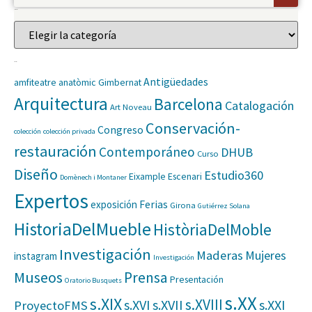
Categorías
Etiquetas
Antigüedades
amfiteatre anatòmic Gimbernat
Arquitectura
Barcelona
Catalogación
Art Noveau
Conservación-
Congreso
colección
colección privada
restauración
Contemporáneo
DHUB
Curso
Diseño
Estudio360
Eixample
Escenari
Domènech i Montaner
Expertos
Ferias
exposición
Girona
Gutiérrez Solana
HistoriaDelMueble
HistòriaDelMoble
Investigación
Maderas
Mujeres
instagram
Investigación
Museos
Prensa
Presentación
Oratorio Busquets
s.XX
s.XIX
s.XVIII
s.XVI
s.XVII
s.XXI
ProyectoFMS