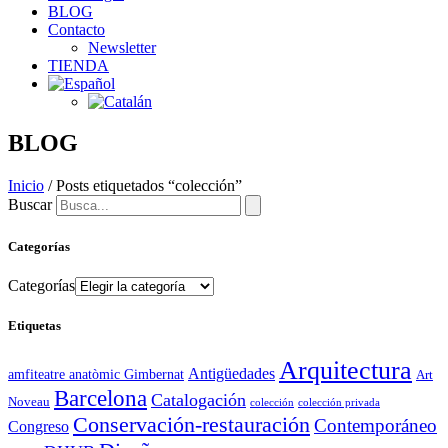
BLOG
Contacto
Newsletter
TIENDA
BLOG
Inicio
/ Posts etiquetados “colección”
Buscar
Categorías
Categorías
Etiquetas
Arquitectura
Antigüedades
amfiteatre anatòmic Gimbernat
Art
Barcelona
Catalogación
Noveau
colección
colección privada
Conservación-restauración
Contemporáneo
Congreso