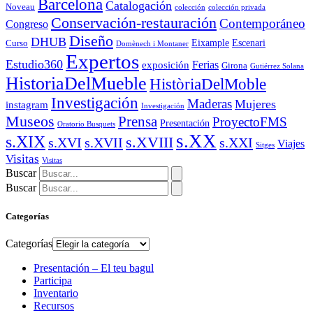
Barcelona
Catalogación
Noveau
colección
colección privada
Conservación-restauración
Contemporáneo
Congreso
Diseño
DHUB
Eixample
Escenari
Curso
Domènech i Montaner
Expertos
Estudio360
Ferias
exposición
Girona
Gutiérrez Solana
HistoriaDelMueble
HistòriaDelMoble
Investigación
Maderas
Mujeres
instagram
Investigación
Museos
Prensa
ProyectoFMS
Presentación
Oratorio Busquets
s.XX
s.XIX
s.XVIII
s.XVI
s.XVII
s.XXI
Viajes
Sitges
Visitas
Visitas
Buscar
Buscar
Categorías
Categorías
Presentación – El teu bagul
Participa
Inventario
Recursos