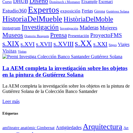
Diseño
DHUB
Eixample
Escenari
Curso
Domènech i Montaner
Expertos
Estudio360
Ferias
exposición
Girona
Gutiérrez Solana
HistoriaDelMueble
HistòriaDelMoble
Investigación
Maderas
Mujeres
instagram
Investigación
Museos
Prensa
ProyectoFMS
Presentación
Oratorio Busquets
s.XX
s.XIX
s.XVIII
s.XVI
s.XVII
s.XXI
Viajes
Sitges
Visitas
Visitas
La AEM completa la investigación sobre los objetos
en la pintura de Gutiérrez Solana
La AEM completa la investigación sobre los objetos en la pintura de
Gutiérrez Solana de la Colección Banco Santander
Leer más
Etiquetas
Arquitectura
Antigüedades
amfiteatre anatòmic Gimbernat
Art