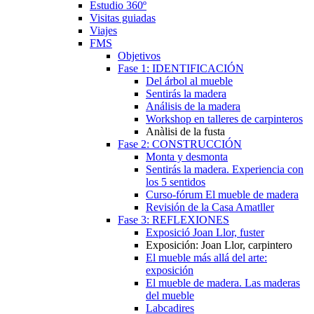
Estudio 360º
Visitas guiadas
Viajes
FMS
Objetivos
Fase 1: IDENTIFICACIÓN
Del árbol al mueble
Sentirás la madera
Análisis de la madera
Workshop en talleres de carpinteros
Anàlisi de la fusta
Fase 2: CONSTRUCCIÓN
Monta y desmonta
Sentirás la madera. Experiencia con
los 5 sentidos
Curso-fórum El mueble de madera
Revisión de la Casa Amatller
Fase 3: REFLEXIONES
Exposició Joan Llor, fuster
Exposición: Joan Llor, carpintero
El mueble más allá del arte:
exposición
El mueble de madera. Las maderas
del mueble
Labcadires