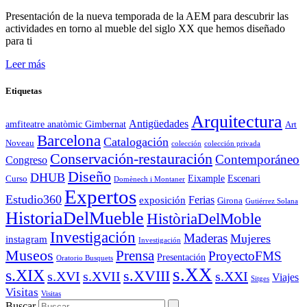
Presentación de la nueva temporada de la AEM para descubrir las
actividades en torno al mueble del siglo XX que hemos diseñado
para ti
Leer más
Etiquetas
Arquitectura
Antigüedades
amfiteatre anatòmic Gimbernat
Art
Barcelona
Catalogación
Noveau
colección
colección privada
Conservación-restauración
Contemporáneo
Congreso
Diseño
DHUB
Eixample
Escenari
Curso
Domènech i Montaner
Expertos
Estudio360
Ferias
exposición
Girona
Gutiérrez Solana
HistoriaDelMueble
HistòriaDelMoble
Investigación
Maderas
Mujeres
instagram
Investigación
Museos
Prensa
ProyectoFMS
Presentación
Oratorio Busquets
s.XX
s.XIX
s.XVIII
s.XVI
s.XVII
s.XXI
Viajes
Sitges
Visitas
Visitas
Buscar