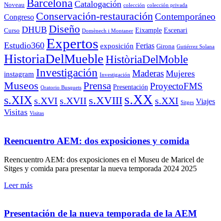
Barcelona
Catalogación
Noveau
colección
colección privada
Conservación-restauración
Contemporáneo
Congreso
Diseño
DHUB
Eixample
Escenari
Curso
Domènech i Montaner
Expertos
Estudio360
Ferias
exposición
Girona
Gutiérrez Solana
HistoriaDelMueble
HistòriaDelMoble
Investigación
Maderas
Mujeres
instagram
Investigación
Museos
Prensa
ProyectoFMS
Presentación
Oratorio Busquets
s.XX
s.XIX
s.XVIII
s.XVI
s.XVII
s.XXI
Viajes
Sitges
Visitas
Visitas
Reencuentro AEM: dos exposiciones y comida
Reencuentro AEM: dos exposiciones en el Museu de Maricel de
Sitges y comida para presentar la nueva temporada 2024 2025
Leer más
Presentación de la nueva temporada de la AEM