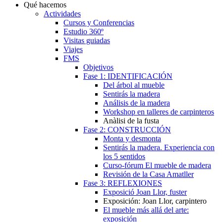
Qué hacemos
Actividades
Cursos y Conferencias
Estudio 360º
Visitas guiadas
Viajes
FMS
Objetivos
Fase 1: IDENTIFICACIÓN
Del árbol al mueble
Sentirás la madera
Análisis de la madera
Workshop en talleres de carpinteros
Anàlisi de la fusta
Fase 2: CONSTRUCCIÓN
Monta y desmonta
Sentirás la madera. Experiencia con
los 5 sentidos
Curso-fórum El mueble de madera
Revisión de la Casa Amatller
Fase 3: REFLEXIONES
Exposició Joan Llor, fuster
Exposición: Joan Llor, carpintero
El mueble más allá del arte:
exposición