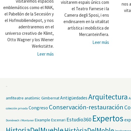
visitaremos espacios
visitarem espais únics com
nos 
emblemáticos como el MAK,
el Teatro Farnese i la
vita
el Pabellón de la Secesión y
Camera degli Sposi, i ens
el Hofmobiliendepot, y nos
endinsarem en la vitalitat
adentraremos en el
artística i moblística de
universo creativo de Klimt,
Mercanteinfiera.
Otto Wagner y los Wiener
Leer más
Werkstätte.
Leer más
Etiquetas
Arquitectura
Antigüedades
amfiteatre anatòmic Gimbernat
A
Conservación-restauración
Co
Congreso
colección privada
Expertos
Estudio360
exp
Eixample
Escenari
Domènech i Montaner
HistoriaDelMueble
HistòriaDelMoble