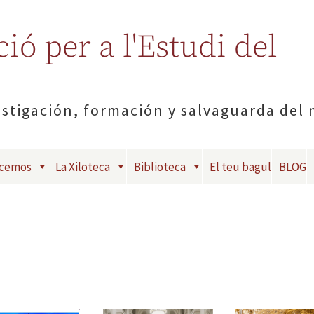
ió per a l'Estudi del
estigación, formación y salvaguarda del
acemos
La Xiloteca
Biblioteca
El teu bagul
BLOG