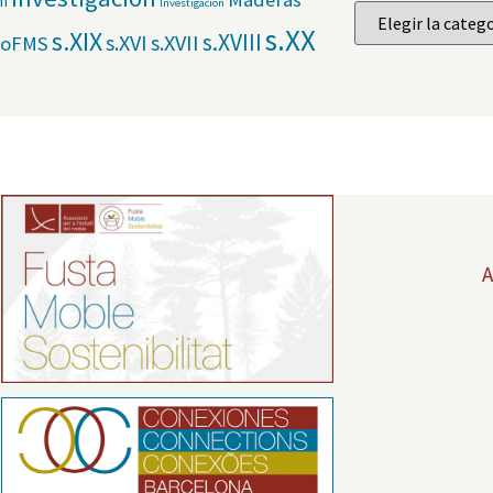
am
Investigación
s.XX
s.XIX
s.XVIII
s.XVI
s.XVII
toFMS
A