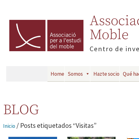
Associac
Moble
Centro de inv
Home
Somos
Hazte socio
Qué h
BLOG
/ Posts etiquetados “Visitas”
Inicio