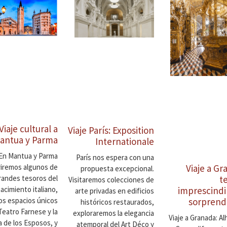
Viaje cultural a
Viaje París: Exposition
antua y Parma
Internationale
En Mantua y Parma
París nos espera con una
iremos algunos de
Viaje a Gr
propuesta excepcional.
grandes tesoros del
t
Visitaremos colecciones de
acimiento italiano,
imprescindi
arte privadas en edificios
os espacios únicos
sorprend
históricos restaurados,
Teatro Farnese y la
exploraremos la elegancia
Viaje a Granada: A
 de los Esposos, y
atemporal del Art Déco y