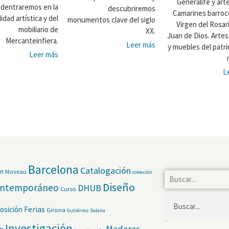
Generalife y arte
adentraremos en la
descubriremos
Camarines barroco
lidad artística y del
monumentos clave del siglo
Virgen del Rosar
mobiliario de
XX.
Juan de Dios. Arte
Mercanteinfiera.
Leer más
y muebles del patr
Leer más
L
Barcelona
Catalogación
rt Noveau
colección
Diseño
ntemporáneo
DHUB
Curso
Ferias
osición
Girona
Gutiérrez Solana
Categorías
Investigación
Maderas