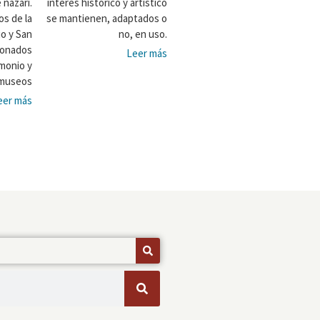
 nazarí.
interés histórico y artístico
s de la
se mantienen, adaptados o
io y San
no, en uso.
sonados
Leer más
imonio y
museos
eer más