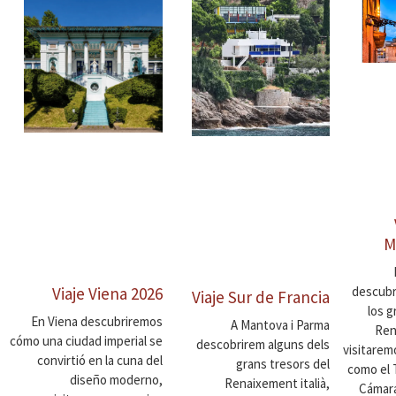
M
descubr
Viaje Viena 2026
Viaje Sur de Francia
los 
En Viena descubriremos
A Mantova i Parma
Ren
cómo una ciudad imperial se
descobrirem alguns dels
visitarem
convirtió en la cuna del
grans tresors del
como el 
diseño moderno,
Renaixement italià,
Cámara