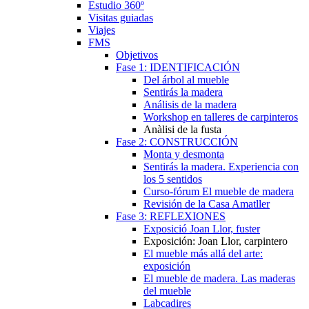
Estudio 360º
Visitas guiadas
Viajes
FMS
Objetivos
Fase 1: IDENTIFICACIÓN
Del árbol al mueble
Sentirás la madera
Análisis de la madera
Workshop en talleres de carpinteros
Anàlisi de la fusta
Fase 2: CONSTRUCCIÓN
Monta y desmonta
Sentirás la madera. Experiencia con
los 5 sentidos
Curso-fórum El mueble de madera
Revisión de la Casa Amatller
Fase 3: REFLEXIONES
Exposició Joan Llor, fuster
Exposición: Joan Llor, carpintero
El mueble más allá del arte:
exposición
El mueble de madera. Las maderas
del mueble
Labcadires