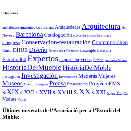
Etiquetas
Arquitectura
Antigüedades
amfiteatre anatòmic Gimbernat
Art
Barcelona
Catalogación
Noveau
colección
colección privada
Conservación-restauración
Contemporáneo
Congreso
Diseño
DHUB
Eixample
Escenari
Curso
Domènech i Montaner
Expertos
Estudio360
Ferias
exposición
Girona
Gutiérrez Solana
HistoriaDelMueble
HistòriaDelMoble
Investigación
Maderas
Mujeres
instagram
Investigación
Museos
Prensa
ProyectoFMS
Presentación
Oratorio Busquets
s.XX
s.XIX
s.XVIII
s.XVI
s.XVII
s.XXI
Viajes
Sitges
Visitas
Visitas
Últimes novetats de l’Associació per a l’Estudi del
Moble: