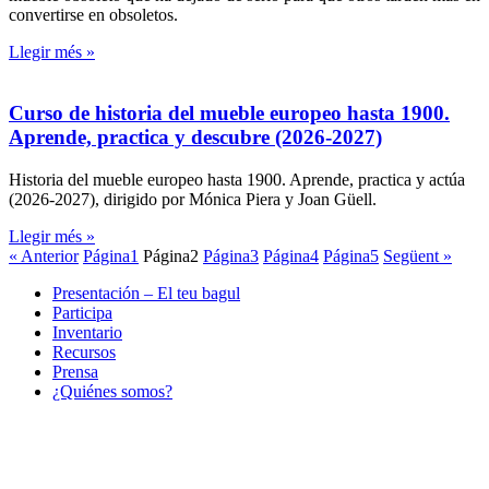
convertirse en obsoletos.
Llegir més »
Curso de historia del mueble europeo hasta 1900.
Aprende, practica y descubre (2026-2027)
Historia del mueble europeo hasta 1900. Aprende, practica y actúa
(2026-2027), dirigido por Mónica Piera y Joan Güell.
Llegir més »
« Anterior
Página
1
Página
2
Página
3
Página
4
Página
5
Següent »
Presentación – El teu bagul
Participa
Inventario
Recursos
Prensa
¿Quiénes somos?