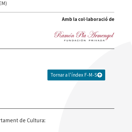
AEM)
Amb la col·laboració de
Tornar a l'índex F-M-S
rtament de Cultura: