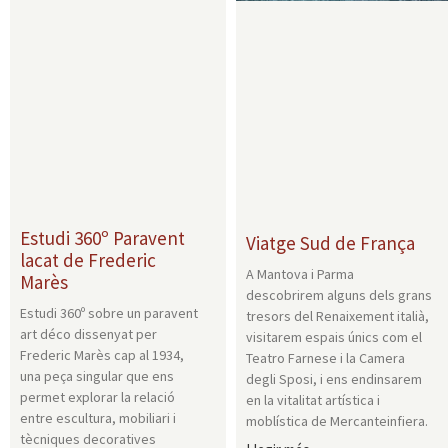
Estudi 360º Paravent
Viatge Sud de França
lacat de Frederic
A Mantova i Parma
Marès
descobrirem alguns dels grans
Estudi 360º sobre un paravent
tresors del Renaixement italià,
art déco dissenyat per
visitarem espais únics com el
Frederic Marès cap al 1934,
Teatro Farnese i la Camera
una peça singular que ens
degli Sposi, i ens endinsarem
permet explorar la relació
en la vitalitat artística i
entre escultura, mobiliari i
moblística de Mercanteinfiera.
tècniques decoratives