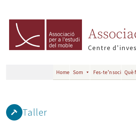
Associac
Centre d'inves
Home
Som
Fes-te’n soci
Què 
Taller