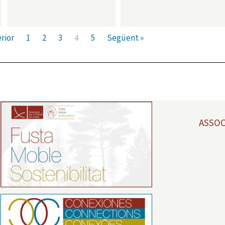
rior
1
2
3
5
Següent »
4
ASSOC