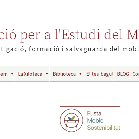
ió per a l'Estudi del 
tigació, formació i salvaguarda del mob
fem
La Xiloteca
Biblioteca
El teu bagul
BLOG
Co