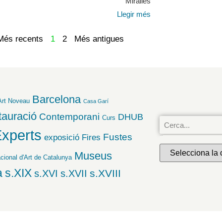
Miralles
Llegir més
Més recents
1
2
Més antigues
Barcelona
Art Noveau
Casa Garí
tauració
Contemporani
DHUB
Curs
xperts
Fustes
exposició
Fires
Categories
Museus
ional d'Art de Catalunya
a
s.XIX
s.XVIII
s.XVI
s.XVII