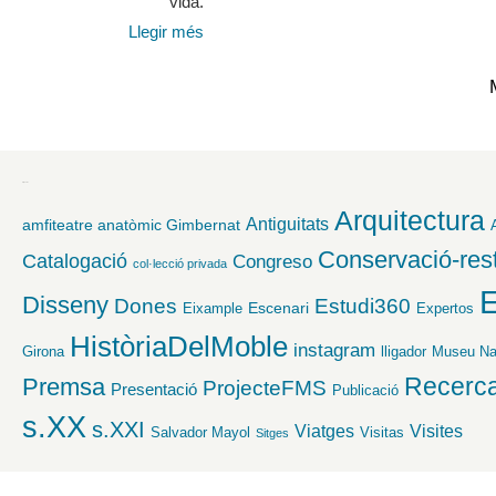
vida.
Llegir més
Etiquetes
Arquitectura
Antiguitats
amfiteatre anatòmic Gimbernat
Conservació-res
Catalogació
Congreso
col·lecció privada
E
Disseny
Dones
Estudi360
Escenari
Eixample
Expertos
HistòriaDelMoble
instagram
Girona
lligador
Museu Nac
Recerc
Premsa
ProjecteFMS
Presentació
Publicació
s.XX
s.XXI
Viatges
Visites
Salvador Mayol
Visitas
Sitges