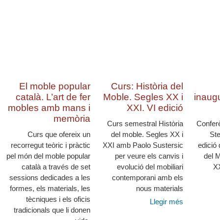
El moble popular
Curs: Història del
català. L’art de fer
Moble. Segles XX i
inaug
mobles amb mans i
XXI. VI edició
memòria
Curs semestral Història
Conferè
Curs que ofereix un
del moble. Segles XX i
Ste
recorregut teòric i pràctic
XXI amb Paolo Sustersic
edició 
pel món del moble popular
per veure els canvis i
del 
català a través de set
evolució del mobiliari
X
sessions dedicades a les
contemporani amb els
formes, els materials, les
nous materials
tècniques i els oficis
Llegir més
tradicionals que li donen