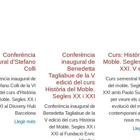
Conferència
Conferència
Curs: Històr
ural d’Stefano
inaugural de
Moble. Segles
Colli
Benedetta
XXI. V 
Tagliabue de la V
ncia inaugural de
Curs semestral H
edició del curs
fano Colli de la VI
del moble. Segl
Història del Moble.
del curs d’Història
XXI amb Paolo Su
Segles XX i XXI
Moble. Segles XX i
per veure els 
XI al Disseny Hub
Conferència inaugural de
evolució del m
Barcelona
Benedetta Tagliabue de la
contemporani 
V edició del curs Història
nous ma
Llegir més
del Moble. Segles XX i
Lle
XXI al Fundació Enric