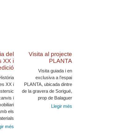
ia del
Visita al projecte
 XX i
PLANTA
edició
Visita guiada i en
istòria
exclusiva a l’espai
es XX i
PLANTA, ubicada dintre
stersic
de la gravera de Sorigué,
canvis i
prop de Balaguer
obiliari
Llegir més
amb els
terials
gir més