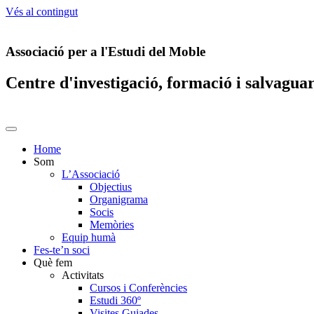
Vés al contingut
Associació per a l'Estudi del Moble
Centre d'investigació, formació i salvagua
Home
Som
L’Associació
Objectius
Organigrama
Socis
Memòries
Equip humà
Fes-te’n soci
Què fem
Activitats
Cursos i Conferències
Estudi 360º
Visites Guiades