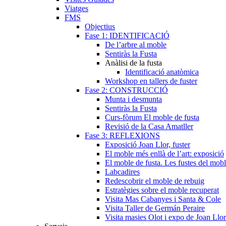
Viatges
FMS
Objectius
Fase 1: IDENTIFICACIÓ
De l’arbre al moble
Sentiràs la Fusta
Anàlisi de la fusta
Identificació anatòmica
Workshop en tallers de fuster
Fase 2: CONSTRUCCIÓ
Munta i desmunta
Sentiràs la Fusta
Curs-fòrum El moble de fusta
Revisió de la Casa Amatller
Fase 3: REFLEXIONS
Exposició Joan Llor, fuster
El moble més enllà de l’art: exposició
El moble de fusta. Les fustes del mob
Labcadires
Redescobrir el moble de rebuig
Estratègies sobre el moble recuperat
Visita Mas Cabanyes i Santa & Cole
Visita Taller de Germán Peraire
Visita masies Olot i expo de Joan Llor