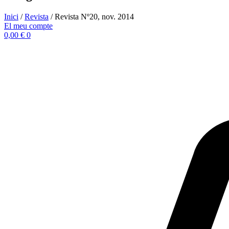
Inici
/
Revista
/ Revista Nº20, nov. 2014
El meu compte
0,00
€
0