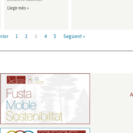
Llegir més »
rior
1
2
4
5
Següent »
3
A