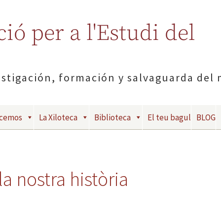
ió per a l'Estudi del
estigación, formación y salvaguarda del
acemos
La Xiloteca
Biblioteca
El teu bagul
BLOG
la nostra història