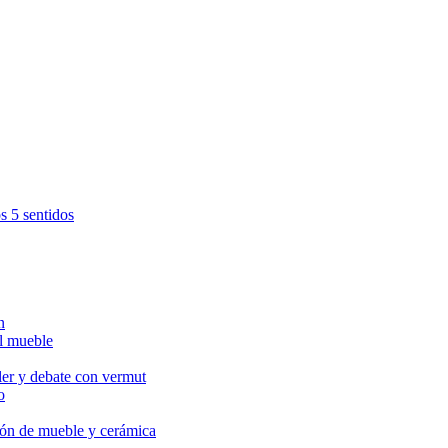
s 5 sentidos
n
l mueble
ler y debate con vermut
o
ción de mueble y cerámica