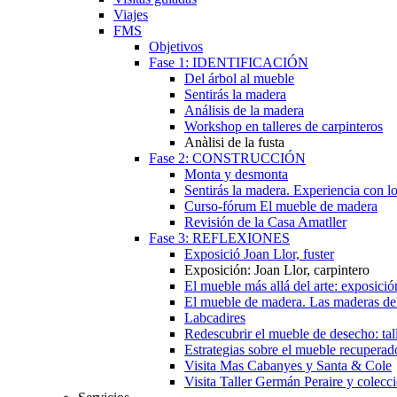
Viajes
FMS
Objetivos
Fase 1: IDENTIFICACIÓN
Del árbol al mueble
Sentirás la madera
Análisis de la madera
Workshop en talleres de carpinteros
Anàlisi de la fusta
Fase 2: CONSTRUCCIÓN
Monta y desmonta
Sentirás la madera. Experiencia con lo
Curso-fórum El mueble de madera
Revisión de la Casa Amatller
Fase 3: REFLEXIONES
Exposició Joan Llor, fuster
Exposición: Joan Llor, carpintero
El mueble más allá del arte: exposició
El mueble de madera. Las maderas de
Labcadires
Redescubrir el mueble de desecho: tal
Estrategias sobre el mueble recuperad
Visita Mas Cabanyes y Santa & Cole
Visita Taller Germán Peraire y colec