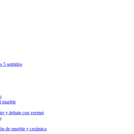
s 5 sentidos
n
l mueble
ler y debate con vermut
o
ción de mueble y cerámica