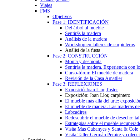
Viajes
FMS
Objetivos
Fase 1: IDENTIFICACIÓN
Del árbol al mueble
Sentirás la madera
Análisis de la madera
Workshop en talleres de carpinteros
Anàlisi de la fusta
Fase 2: CONSTRUCCIÓN
Monta y desmonta
Sentirás la madera. Experiencia con lo
Curso-fórum El mueble de madera
Revisión de la Casa Amatller
Fase 3: REFLEXIONES
Exposició Joan Llor, fuster
Exposición: Joan Llor, carpintero
El mueble más allá del arte: exposició
El mueble de madera. Las maderas de
Labcadires
Redescubrir el mueble de desecho: tal
Estrategias sobre el mueble recuperad
Visita Mas Cabanyes y Santa & Cole
Visita Taller Germán Peraire y colec