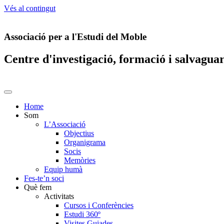
Vés al contingut
Associació per a l'Estudi del Moble
Centre d'investigació, formació i salvagua
Home
Som
L’Associació
Objectius
Organigrama
Socis
Memòries
Equip humà
Fes-te’n soci
Què fem
Activitats
Cursos i Conferències
Estudi 360º
Visites Guiades