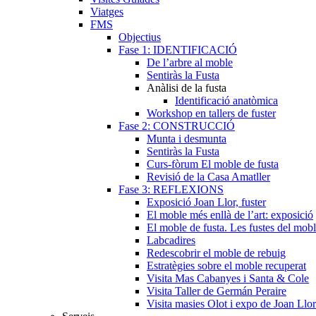
Viatges
FMS
Objectius
Fase 1: IDENTIFICACIÓ
De l’arbre al moble
Sentiràs la Fusta
Anàlisi de la fusta
Identificació anatòmica
Workshop en tallers de fuster
Fase 2: CONSTRUCCIÓ
Munta i desmunta
Sentiràs la Fusta
Curs-fòrum El moble de fusta
Revisió de la Casa Amatller
Fase 3: REFLEXIONS
Exposició Joan Llor, fuster
El moble més enllà de l’art: exposició
El moble de fusta. Les fustes del mob
Labcadires
Redescobrir el moble de rebuig
Estratègies sobre el moble recuperat
Visita Mas Cabanyes i Santa & Cole
Visita Taller de Germán Peraire
Visita masies Olot i expo de Joan Llor