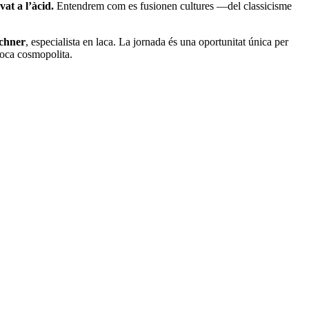
avat a
l’àcid.
Entendrem com es fusionen cultures —del classicisme
chner
, especialista en laca. La jornada és una oportunitat única per
poca cosmopolita.