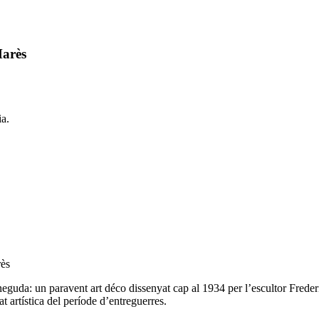
Marès
ia.
rès
eguda: un paravent art déco dissenyat cap al 1934 per l’escultor Freder
at artística del període d’entreguerres.