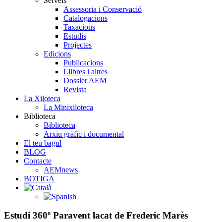
Serveis
Assessoria i Conservació
Catalogacions
Taxacions
Estudis
Projectes
Edicions
Publicacions
Llibres i altres
Dossier AEM
Revista
La Xiloteca
La Minixiloteca
Biblioteca
Biblioteca
Arxiu gràfic i documental
El teu bagul
BLOG
Contacte
AEMnews
BOTIGA
Estudi 360º Paravent lacat de Frederic Marès