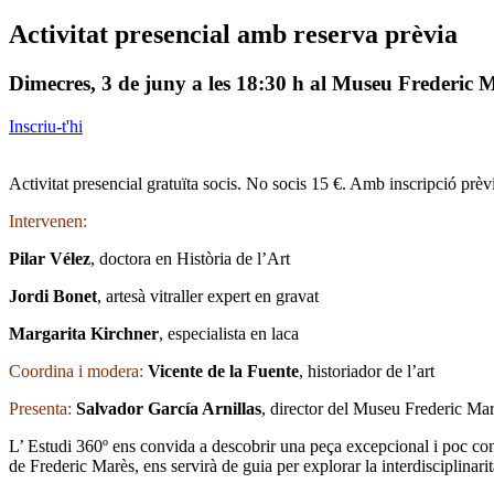
Activitat presencial amb reserva prèvia
Dimecres, 3 de juny a les 18:30 h al Museu Frederic 
Inscriu-t'hi
Activitat presencial gratuïta socis. No socis 15 €. Amb inscripció prèv
Intervenen:
Pilar Vélez
, doctora en Història de l’Art
Jordi Bonet
, artesà vitraller expert en gravat
Margarita Kirchner
, especialista en laca
C
oordina i modera:
Vicente de la Fuente
, historiador de l’art
Presenta:
Salvador García Arnillas
, director del Museu Frederic Ma
L’ Estudi 360º ens convida a descobrir una peça excepcional i poc con
de Frederic Marès, ens servirà de guia per explorar la interdisciplinarit