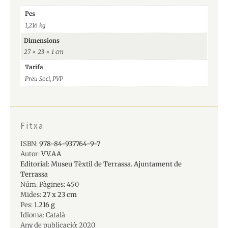
Pes
1,216 kg
Dimensions
27 × 23 × 1 cm
Tarifa
Preu Soci, PVP
Fitxa
ISBN:
978-84-937764-9-7
Autor:
VV.AA
Editorial: Museu Tèxtil de Terrassa. Ajuntament de
Terrassa
Núm. Pàgines: 4
50
Mides:
27 x 23 cm
Pes:
1.216 g
Idioma: Català
Any de publicació:
2020