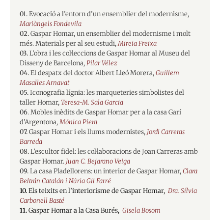
01.
Evocació a l’entorn d’un ensemblier del modernisme,
Mariàngels Fondevila
02.
Gaspar Homar, un ensemblier del modernisme i molt
més. Materials per al seu estudi,
Mireia Freixa
03.
L’obra i les col·leccions de Gaspar Homar al Museu del
Disseny de Barcelona,
Pilar Vélez
04.
El despatx del doctor Albert Lleó Morera,
Guillem
Masalles Arnavat
05.
Iconografia lígnia: les marqueteries simbolistes del
taller Homar,
Teresa-M. Sala Garcia
06
. Mobles inèdits de Gaspar Homar per a la casa Garí
d’Argentona,
Mónica Piera
07.
Gaspar Homar i els llums modernistes,
Jordi Carreras
Barreda
08.
L’escultor fidel: les col·laboracions de Joan Carreras amb
Gaspar Homar.
Juan C. Bejarano Veiga
09.
La casa Pladellorens: un interior de Gaspar Homar,
Clara
Beltrán Catalán i Núria Gil Farré
10.
Els teixits en l’interiorisme de Gaspar Homar,
Dra. Sílvia
Carbonell Basté
11.
Gaspar Homar a la Casa Burés,
Gisela Bosom