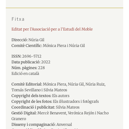
Fitxa
Editat per l’Associació per a l’Estudi del Moble
Direcció:
Núria Gil
Comitè Científic:
Mónica Piera i Núria Gil
ISSN:
2696-5712
Data publicació:
2022
Núm. pàgines:
228
Edició en català
Comitè Editorial:
Mónica Piera, Núria Gil, Núria Ruiz,
Tomás Sevillano i Silvia Mateos
Copyright dels textos:
Els autors
Copyright de les fotos:
Els il·lustradors i fotògrafs
Coordinació i publicitat:
Silvia Mateos
Gestió Digital:
Mercè Benavent, Verónica Rejón i Nacho
Granero
Disseny i compaginació:
Anversal