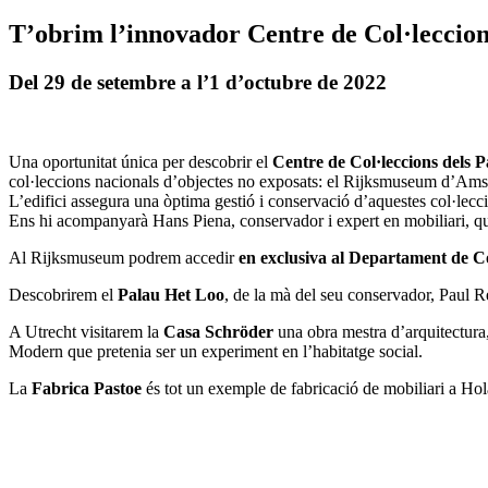
T’obrim l’innovador Centre de Col·leccion
Del 29 de setembre a l’1 d’octubre de 2022
Una oportunitat única per descobrir el
Centre de Col·leccions dels 
col·leccions nacionals d’objectes no exposats: el Rijksmuseum d’A
L’edifici assegura una òptima gestió i conservació d’aquestes col·lecci
Ens hi acompanyarà Hans Piena, conservador i expert en mobiliari, qu
Al Rijksmuseum podrem accedir
en exclusiva al Departament de C
Descobrirem el
Palau Het Loo
, de la mà del seu conservador, Paul R
A Utrecht visitarem la
Casa Schröder
una obra mestra d’arquitectura,
Modern que pretenia ser un experiment en l’habitatge social.
La
Fabrica Pastoe
és tot un exemple de fabricació de mobiliari a H