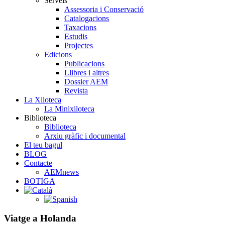
Serveis
Assessoria i Conservació
Catalogacions
Taxacions
Estudis
Projectes
Edicions
Publicacions
Llibres i altres
Dossier AEM
Revista
La Xiloteca
La Minixiloteca
Biblioteca
Biblioteca
Arxiu gràfic i documental
El teu bagul
BLOG
Contacte
AEMnews
BOTIGA
Viatge a Holanda