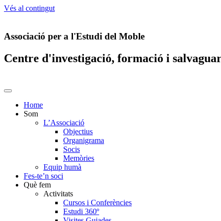
Vés al contingut
Associació per a l'Estudi del Moble
Centre d'investigació, formació i salvagua
Home
Som
L’Associació
Objectius
Organigrama
Socis
Memòries
Equip humà
Fes-te’n soci
Què fem
Activitats
Cursos i Conferències
Estudi 360º
Visites Guiades