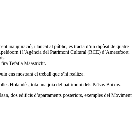
ent inauguració, i tancat al públic, es tracta d’un dipòsit de quatre
peldoorn i l’Agència del Patrimoni Cultural (RCE) d’Amersfoort.
ts.
fira Tefaf a Maastricht.
in ens mostrarà el treball que s’hi realitza.
lles Holandès, tota una joia del patrimoni dels Països Baixos.
slaan, dos edificis d’apartaments posteriors, exemples del Moviment