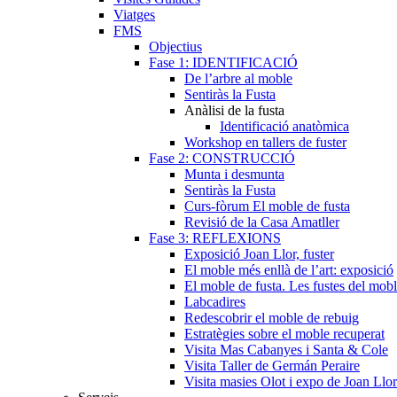
Viatges
FMS
Objectius
Fase 1: IDENTIFICACIÓ
De l’arbre al moble
Sentiràs la Fusta
Anàlisi de la fusta
Identificació anatòmica
Workshop en tallers de fuster
Fase 2: CONSTRUCCIÓ
Munta i desmunta
Sentiràs la Fusta
Curs-fòrum El moble de fusta
Revisió de la Casa Amatller
Fase 3: REFLEXIONS
Exposició Joan Llor, fuster
El moble més enllà de l’art: exposició
El moble de fusta. Les fustes del mob
Labcadires
Redescobrir el moble de rebuig
Estratègies sobre el moble recuperat
Visita Mas Cabanyes i Santa & Cole
Visita Taller de Germán Peraire
Visita masies Olot i expo de Joan Llor