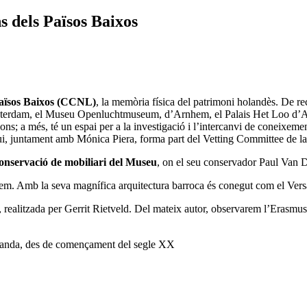
s dels Països Baixos
Països Baixos (CCNL)
, la memòria física del patrimoni holandès. De rec
msterdam, el Museu Openluchtmuseum, d’Arnhem, el Palais Het Loo d’A
ons; a més, té un espai per a la investigació i l’intercanvi de coneixemen
i, juntament amb Mónica Piera, forma part del Vetting Committee de la 
onservació de mobiliari del Museu
, on el seu conservador Paul Van Du
em. Amb la seva magnífica arquitectura barroca és conegut com el Versa
 realitzada per Gerrit Rietveld. Del mateix autor, observarem l’Erasmu
olanda, des de començament del segle XX