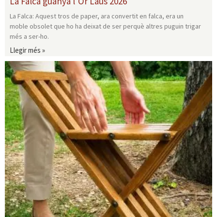
La Falca guanya l’Or Laus 2026
La Falca: Aquest tros de paper, ara convertit en falca, era un
moble obsolet que ho ha deixat de ser perquè altres puguin trigar
més a ser-ho.
Llegir més »