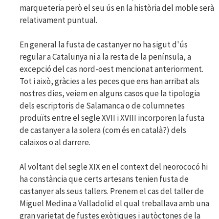
marqueteria però el seu ús en la història del moble serà
relativament puntual.
En general la fusta de castanyer no ha sigut d'ús
regular a Catalunya ni a la resta de la península, a
excepció del cas nord-oest mencionat anteriorment.
Tot i això, gràcies a les peces que ens han arribat als
nostres dies, veiem en alguns casos que la tipologia
dels escriptoris de Salamanca o de columnetes
produïts entre el segle XVII i XVIII incorporen la fusta
de castanyer a la solera (com és en català?) dels
calaixos o al darrere.
Al voltant del segle XIX en el context del neorococó hi
ha constància que certs artesans tenien fusta de
castanyer als seus tallers. Prenem el cas del taller de
Miguel Medina a Valladolid el qual treballava amb una
gran varietat de fustes exòtiques i autòctones de la