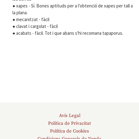
● xapes - Sí. Bones aptituds per a l’obtenció de xapes per tall a
la plana.
● mecanitzat - fàcil
● clavat i cargolat - fàcil
● acabats - fàcil. Tot i que abans s'hi recomana tapaporus.
Avís Legal
Política de Privacitat
Política de Cookies
Condicions Generals de Venda