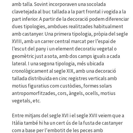
amb talla. Sovint incorporaven una socolada
clavetejada al buc tallada a la part frontal i vogida a la
part inferior. A partir de la decoració podem diferenciar
dues tipologies, ambdues realitzades habitualment
amb castanyer. Una primera tipologia, pròpia del segle
XVIII, amb un carrer central marcat per l’espai de
l’escut del pany i un element decoratiu vegetal o
geomètric just a sota, amb dos camps iguals a cada
lateral. I una segona tipologia, més ubicada
cronològicament al segle XIX, amb una decoració
tallada distribuïda en cinc registres verticals amb
motius figuratius com custòdies, formes solars
antropomorfitzades, cors, àngels, ocells, motius
vegetals, etc.
Entre mitjans del segle XVI i el segle XVII veiem que a
Itàlia també hi ha un cert ús de la fusta de castanyer
com a base per l'embotit de les peces amb