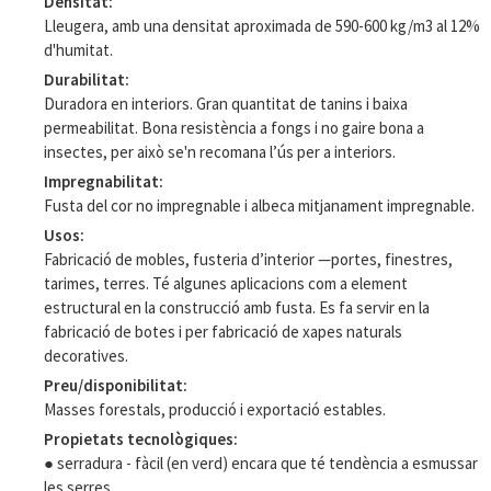
Densitat
Lleugera, amb una densitat aproximada de 590-600 kg/m3 al 12%
d'humitat.
Durabilitat
Duradora en interiors. Gran quantitat de tanins i baixa
permeabilitat. Bona resistència a fongs i no gaire bona a
insectes, per això se'n recomana l’ús per a interiors.
Impregnabilitat
Fusta del cor no impregnable i albeca mitjanament impregnable.
Usos
Fabricació de mobles, fusteria d’interior —portes, finestres,
tarimes, terres. Té algunes aplicacions com a element
estructural en la construcció amb fusta. Es fa servir en la
fabricació de botes i per fabricació de xapes naturals
decoratives.
Preu/disponibilitat
Masses forestals, producció i exportació estables.
Propietats tecnològiques
● serradura - fàcil (en verd) encara que té tendència a esmussar
les serres