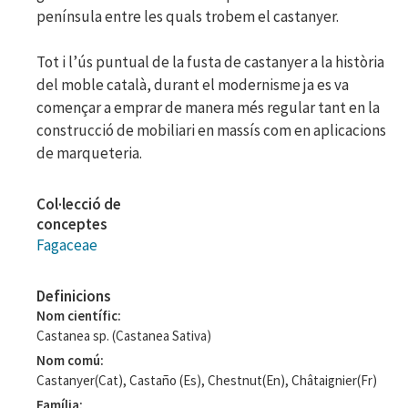
península entre les quals trobem el castanyer.
Tot i l’ús puntual de la fusta de castanyer a la història
del moble català, durant el modernisme ja es va
començar a emprar de manera més regular tant en la
construcció de mobiliari en massís com en aplicacions
de marqueteria.
Col·lecció de
conceptes
Fagaceae
Definicions
Nom científic
Castanea sp. (Castanea Sativa)
Nom comú
Castanyer(Cat), Castaño (Es), Chestnut(En), Châtaignier(Fr)
Família