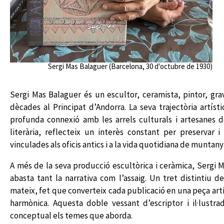
Sergi Mas Balaguer (Barcelona, 30 d'octubre de 1930)
Sergi Mas Balaguer és un escultor, ceramista, pintor, grav
dècades al Principat d’Andorra. La seva trajectòria artísti
profunda connexió amb les arrels culturals i artesanes de
literària, reflecteix un interès constant per preservar i
vinculades als oficis antics i a la vida quotidiana de muntany
A més de la seva producció escultòrica i ceràmica, Sergi 
abasta tant la narrativa com l’assaig. Un tret distintiu de
mateix, fet que converteix cada publicació en una peça art
harmònica. Aquesta doble vessant d’escriptor i il·lustr
conceptual els temes que aborda.