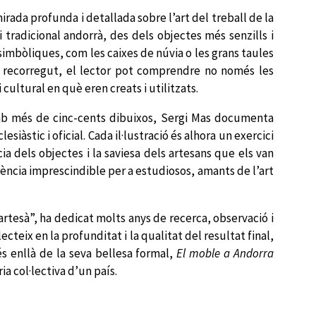
mirada profunda i detallada sobre l’art del treball de la
 tradicional andorrà, des dels objectes més senzills i
simbòliques, com les caixes de núvia o les grans taules
st recorregut, el lector pot comprendre no només les
cultural en què eren creats i utilitzats.
Amb més de cinc-cents dibuixos, Sergi Mas documenta
siàstic i oficial. Cada il·lustració és alhora un exercici
ia dels objectes i la saviesa dels artesans que els van
rència imprescindible per a estudiosos, amants de l’art
-artesà”, ha dedicat molts anys de recerca, observació i
ecteix en la profunditat i la qualitat del resultat final,
s enllà de la seva bellesa formal,
El moble a Andorra
a col·lectiva d’un país.