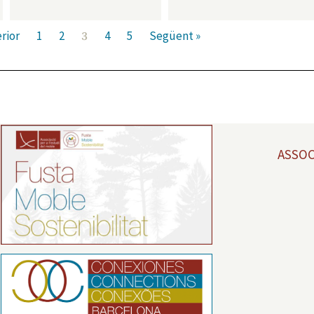
rior
1
2
4
5
Següent »
3
ASSOC