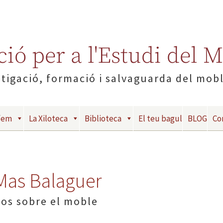
ió per a l'Estudi del 
tigació, formació i salvaguarda del mob
fem
La Xiloteca
Biblioteca
El teu bagul
BLOG
Co
 Mas Balaguer
xos sobre el moble