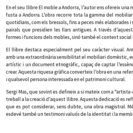
En el seu llibre
El moble a Andorra
, l’autor ens ofereix una 
fusta a Andorra. L’obra recorre tota la gamma del mobiliari
quotidians, com els bressols, fins a peces més elaborades i 
pairals que presidien les llars antigues. A través d’aque
formes i funcions dels mobles, sinó també el context social i 
El llibre destaca especialment pel seu caràcter visual. 
amb una extraordinària sensibilitat el mobiliari domèstic, ecle
artístic i un document etnogràfic, capaç de captar l’essènc
crear. Aquesta riquesa gràfica converteix l’obra en una refe
i qualsevol persona interessada en el patrimoni cultural.
Sergi Mas, que sovint es defineix a si mateix com a “artista
treball a la creació d’aquest llibre. Aquesta dedicació es refl
que es pot considerar, sens dubte, una obra magistral. Mé
esdevé també un testimoni valuós de la identitat i la memòri