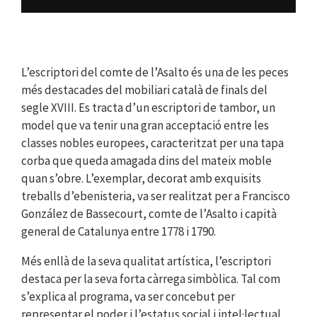
L’escriptori del comte de l’Asalto és una de les peces
més destacades del mobiliari català de finals del
segle XVIII. Es tracta d’un escriptori de tambor, un
model que va tenir una gran acceptació entre les
classes nobles europees, caracteritzat per una tapa
corba que queda amagada dins del mateix moble
quan s’obre. L’exemplar, decorat amb exquisits
treballs d’ebenisteria, va ser realitzat per a Francisco
González de Bassecourt, comte de l’Asalto i capità
general de Catalunya entre 1778 i 1790.
Més enllà de la seva qualitat artística, l’escriptori
destaca per la seva forta càrrega simbòlica. Tal com
s’explica al programa, va ser concebut per
representar el poder i l’estatus social i intel·lectual