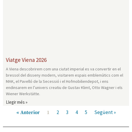
Viatge Viena 2026
A Viena descobrirem com una ciutat imperial es va convertir en el
bressol del disseny modern, visitarem espais emblemàtics com el
MAK, el Pavelló de la Secessió i el Hofmobiliendepot, i ens
endinsarem en l’univers creatiu de Gustav Klimt, Otto Wagner i els
Wiener Werkstätte.
Llegir més »
2
3
4
5
Següent »
« Anterior
1