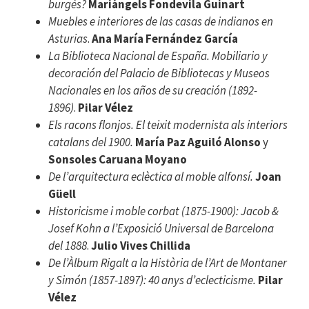
burgès?
Mariàngels Fondevila Guinart
Muebles e interiores de las casas de indianos en
Asturias
.
Ana María Fernández García
La Biblioteca Nacional de España. Mobiliario y
decoración del Palacio de Bibliotecas y Museos
Nacionales en los años de su creación (1892-
1896)
.
Pilar Vélez
Els racons flonjos. El teixit modernista als interiors
catalans del 1900.
María Paz Aguiló Alonso
y
Sonsoles Caruana Moyano
De l’arquitectura eclèctica al moble alfonsí.
Joan
Güell
Historicisme i moble corbat (1875-1900): Jacob &
Josef Kohn a l’Exposició Universal de Barcelona
del 1888
.
Julio Vives Chillida
De l’Àlbum Rigalt a la Història de l’Art de Montaner
y Simón (1857-1897): 40 anys d’eclecticisme.
Pilar
Vélez