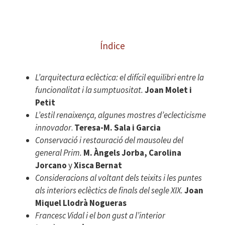
Índice
L’arquitectura eclèctica: el difícil equilibri entre la
funcionalitat i la sumptuositat.
Joan Molet
i
Petit
L’estil renaixença, algunes mostres d’eclecticisme
innovador
.
Teresa-M. Sala i Garcia
Conservació i restauració del mausoleu del
general Prim.
M. Àngels Jorba, Carolina
Jorcano
y
Xisca Bernat
Consideracions al voltant dels teixits i les puntes
als interiors eclèctics de finals del segle XIX.
Joan
Miquel Llodrà Nogueras
Francesc Vidal i el bon gust a l’interior