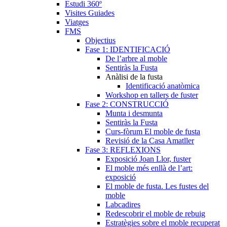
Estudi 360º
Visites Guiades
Viatges
FMS
Objectius
Fase 1: IDENTIFICACIÓ
De l’arbre al moble
Sentiràs la Fusta
Anàlisi de la fusta
Identificació anatòmica
Workshop en tallers de fuster
Fase 2: CONSTRUCCIÓ
Munta i desmunta
Sentiràs la Fusta
Curs-fòrum El moble de fusta
Revisió de la Casa Amatller
Fase 3: REFLEXIONS
Exposició Joan Llor, fuster
El moble més enllà de l’art:
exposició
El moble de fusta. Les fustes del
moble
Labcadires
Redescobrir el moble de rebuig
Estratègies sobre el moble recuperat