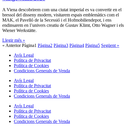
A Viena descobrirem com una ciutat imperial es va convertir en el
bressol del disseny modern, visitarem espais emblemàtics com el
MAK, el Pavelló de la Secessió i el Hofmobiliendepot, i ens
endinsarem en l’univers creatiu de Gustav Klimt, Otto Wagner i els
Wiener Werkstätte.
Llegir més »
« Anterior
Pàgina
1
Pàgina
2
Pàgina
3
Pàgina
4
Pàgina
5
Següent »
Avís Legal
Política de Privacitat
Política de Cookies
Condicions Generals de Venda
Avís Legal
Política de Privacitat
Política de Cookies
Condicions Generals de Venda
Avís Legal
Política de Privacitat
Política de Cookies
Condicions Generals de Venda