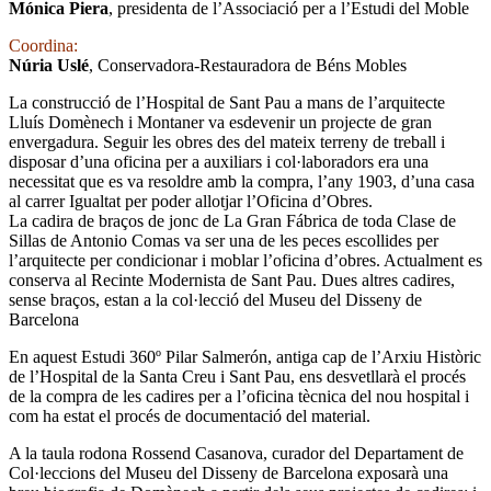
Mónica Piera
, presidenta de l’Associació per a l’Estudi del Moble
C
oordina:
Núria Uslé
, Conservadora-Restauradora de Béns Mobles
La construcció de l’Hospital de Sant Pau a mans de l’arquitecte
Lluís Domènech i Montaner va esdevenir un projecte de gran
envergadura. Seguir les obres des del mateix terreny de treball i
disposar d’una oficina per a auxiliars i col·laboradors era una
necessitat que es va resoldre amb la compra, l’any 1903, d’una casa
al carrer Igualtat per poder allotjar l’Oficina d’Obres.
La cadira de braços de jonc de La Gran Fábrica de toda Clase de
Sillas de Antonio Comas va ser una de les peces escollides per
l’arquitecte per condicionar i moblar l’oficina d’obres. Actualment es
conserva al Recinte Modernista de Sant Pau.
Dues altres cadires,
sense braços, estan a la col·lecció del Museu del Disseny de
Barcelona
En aquest Estudi 360º Pilar Salmerón, antiga cap de l’Arxiu Històric
de l’Hospital de la Santa Creu i Sant Pau, ens desvetllarà el procés
de la compra de les cadires per a l’oficina tècnica del nou hospital i
com ha estat el procés de documentació del material.
A la taula rodona Rossend Casanova, curador del Departament de
Col·leccions del Museu del Disseny de Barcelona exposarà una