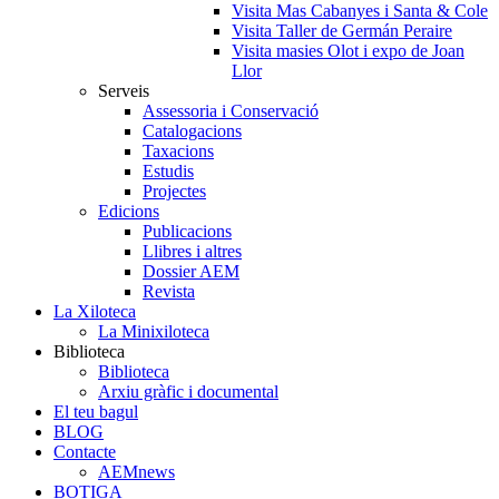
Visita Mas Cabanyes i Santa & Cole
Visita Taller de Germán Peraire
Visita masies Olot i expo de Joan
Llor
Serveis
Assessoria i Conservació
Catalogacions
Taxacions
Estudis
Projectes
Edicions
Publicacions
Llibres i altres
Dossier AEM
Revista
La Xiloteca
La Minixiloteca
Biblioteca
Biblioteca
Arxiu gràfic i documental
El teu bagul
BLOG
Contacte
AEMnews
BOTIGA