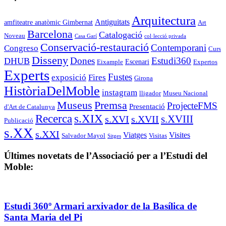
Arquitectura
Antiguitats
amfiteatre anatòmic Gimbernat
Art
Barcelona
Catalogació
Noveau
Casa Garí
col·lecció privada
Conservació-restauració
Contemporani
Congreso
Curs
Disseny
Estudi360
DHUB
Dones
Escenari
Eixample
Expertos
Experts
Fustes
exposició
Fires
Girona
HistòriaDelMoble
instagram
lligador
Museu Nacional
Museus
Premsa
ProjecteFMS
Presentació
d'Art de Catalunya
s.XIX
Recerca
s.XVIII
s.XVI
s.XVII
Publicació
s.XX
s.XXI
Viatges
Visites
Salvador Mayol
Visitas
Sitges
Últimes novetats de l’Associació per a l’Estudi del
Moble:
Estudi 360º Armari arxivador de la Basílica de
Santa Maria del Pi