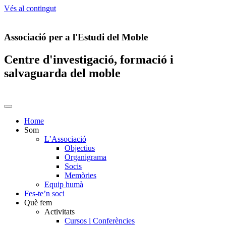
Vés al contingut
Associació per a l'Estudi del Moble
Centre d'investigació, formació i
salvaguarda del moble
Home
Som
L’Associació
Objectius
Organigrama
Socis
Memòries
Equip humà
Fes-te’n soci
Què fem
Activitats
Cursos i Conferències