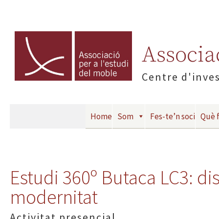
Associac
Centre d'inves
Home
Som
Fes-te’n soci
Què 
Estudi 360º Butaca LC3: di
modernitat
Activitat presencial