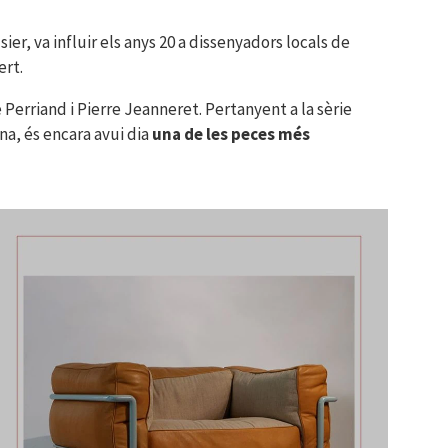
r, va influir els anys 20 a dissenyadors locals de
ert.
 Perriand i Pierre Jeanneret. Pertanyent a la sèrie
na, és encara avui dia
una de les peces més