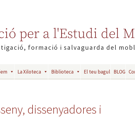
ió per a l'Estudi del 
tigació, formació i salvaguarda del mob
fem
La Xiloteca
Biblioteca
El teu bagul
BLOG
Co
sseny, dissenyadores i