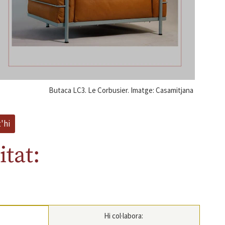
Butaca LC3. Le Corbusier. Imatge: Casamitjana
'hi
itat:
Hi col·labora: