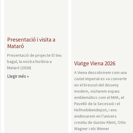
Presentació i visita a
Mataró
Presentació de projecte El teu
bagul, la nostra història a
Viatge Viena 2026
Mataró (2026)
A Viena descobrirem com una
Llegir més »
ciutat imperial es va convertir
en el bressol del disseny
modern, visitarem espais
emblemàtics com el MAK, el
Pavelló de la Secessió i el
Hofmobiliendepot, i ens
endinsarem en l’univers
creatiu de Gustav Klimt, Otto
Wagner i els Wiener