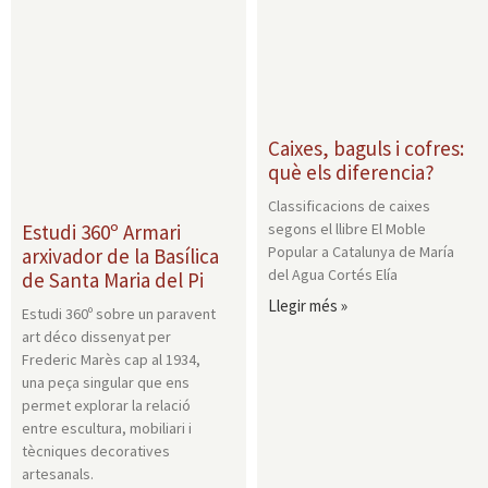
Caixes, baguls i cofres:
què els diferencia?
Classificacions de caixes
segons el llibre El Moble
Estudi 360º Armari
Popular a Catalunya de María
arxivador de la Basílica
del Agua Cortés Elía
de Santa Maria del Pi
Llegir més »
Estudi 360º sobre un paravent
art déco dissenyat per
Frederic Marès cap al 1934,
una peça singular que ens
permet explorar la relació
entre escultura, mobiliari i
tècniques decoratives
artesanals.