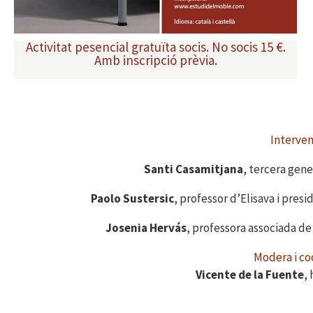
Activitat pesencial gratuïta socis. No socis 15 €.
Amb inscripció prèvia.
Interven
Santi Casamitjana
, tercera gen
Paolo Sustersic
, professor d’Elisava i pres
Josenia Hervás
, professora associada de
Modera i c
o
Vicente de la Fuente
, 