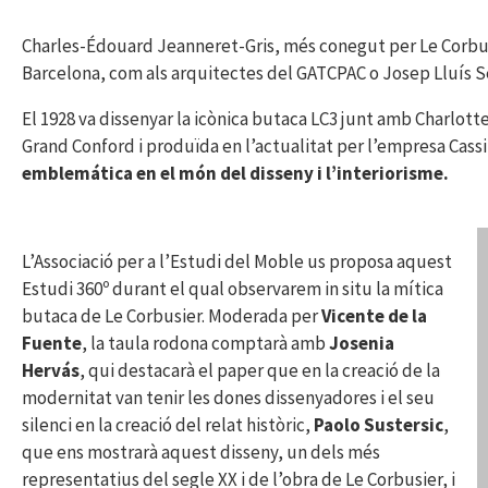
Charles-Édouard Jeanneret-Gris, més conegut per Le Corbusie
Barcelona, com als arquitectes del GATCPAC o Josep Lluís S
El 1928 va dissenyar la icònica butaca LC3 junt amb Charlotte
Grand Conford i produïda en l’actualitat per l’empresa Cassi
emblemática en el món del disseny i l’interiorisme.
L’Associació per a l’Estudi del Moble us proposa aquest
Estudi 360º durant el qual observarem in situ la mítica
butaca de Le Corbusier. Moderada per
Vicente de la
Fuente
, la taula rodona comptarà amb
Josenia
Hervás
, qui destacarà el paper que en la creació de la
modernitat van tenir les dones dissenyadores i el seu
silenci en la creació del relat històric,
Paolo Sustersic
,
que ens mostrarà aquest disseny, un dels més
representatius del segle XX i de l’obra de Le Corbusier, i