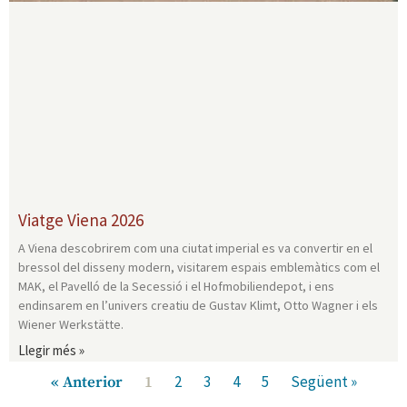
Viatge Viena 2026
A Viena descobrirem com una ciutat imperial es va convertir en el
bressol del disseny modern, visitarem espais emblemàtics com el
MAK, el Pavelló de la Secessió i el Hofmobiliendepot, i ens
endinsarem en l’univers creatiu de Gustav Klimt, Otto Wagner i els
Wiener Werkstätte.
Llegir més »
2
3
4
5
Següent »
« Anterior
1