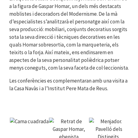
a la figura de Gaspar Homar, un dels més destacats
moblistes i decoradors del Modernisme. De la mà
d’especialistes s’analitzarà el personatge així com la
seva producció: mobiliari, conjunts decoratius sorgits
sota la seva direcció i tècniques decoratives en les
quals Homar sobresortia, com la marqueteria, els
teixits o la forja. Així mateix, ens endinsarem en
aspectes de la seva personalitat polièdrica potser
menys coneguts, com la seva faceta de col·leccionista.
Les conferències es complementaran amb una visita a
la Casa Navàs i a l’Institut Pere Mata de Reus.