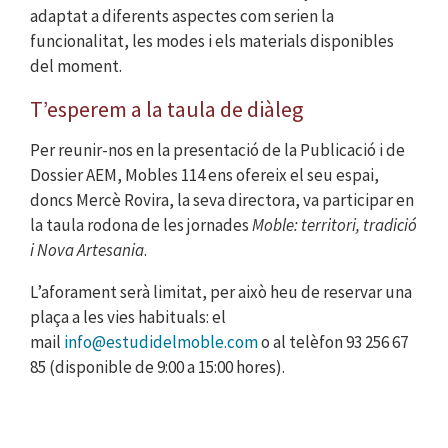
adaptat a diferents aspectes com serien la
funcionalitat, les modes i els materials disponibles
del moment.
T’esperem a la taula de diàleg
Per reunir-nos en la presentació de la Publicació i de
Dossier AEM, Mobles 114 ens ofereix el seu espai,
doncs
Mercè Rovira, l
a seva directora,
va participar en
la taula rodona de les jornades
Moble: territori, tradició
i Nova Artesania
.
L’aforament serà limitat, per això heu de reservar una
plaça a les vies habituals:
el
mail
info@estudidelmoble.com
o a
l telèfon 93 256 67
85 (disponible de 9:00 a 15:00 hores).