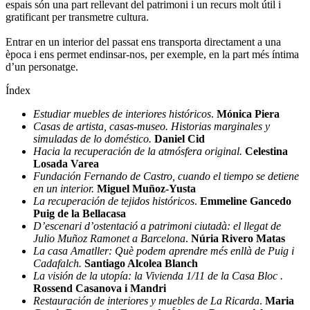
espais són una part rellevant del patrimoni i un recurs molt útil i
gratificant per transmetre cultura.
Entrar en un interior del passat ens transporta directament a una
època i ens permet endinsar-nos, per exemple, en la part més íntima
d’un personatge.
Índex
Estudiar muebles de interiores históricos
.
Mónica Piera
Casas de artista, casas-museo. Historias marginales y
simuladas de lo doméstico.
Daniel Cid
Hacia la recuperación de la atmósfera original.
Celestina
Losada Varea
Fundación Fernando de Castro, cuando el tiempo se detiene
en un interior.
Miguel Muñoz-Yusta
La recuperación de tejidos históricos
.
Emmeline Gancedo
Puig de la Bellacasa
D’escenari d’ostentació a patrimoni ciutadà: el llegat de
Julio Muñoz Ramonet a Barcelona
.
Núria Rivero Matas
La casa Amatller: Què podem aprendre més enllà de Puig i
Cadafalch.
Santiago Alcolea Blanch
La visión de la utopía: la Vivienda 1/11 de la Casa Bloc .
Rossend Casanova i Mandri
Restauración de interiores y muebles de La Ricarda
.
Maria