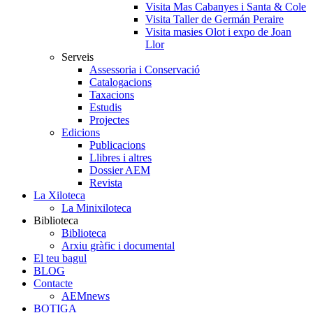
Visita Mas Cabanyes i Santa & Cole
Visita Taller de Germán Peraire
Visita masies Olot i expo de Joan
Llor
Serveis
Assessoria i Conservació
Catalogacions
Taxacions
Estudis
Projectes
Edicions
Publicacions
Llibres i altres
Dossier AEM
Revista
La Xiloteca
La Minixiloteca
Biblioteca
Biblioteca
Arxiu gràfic i documental
El teu bagul
BLOG
Contacte
AEMnews
BOTIGA