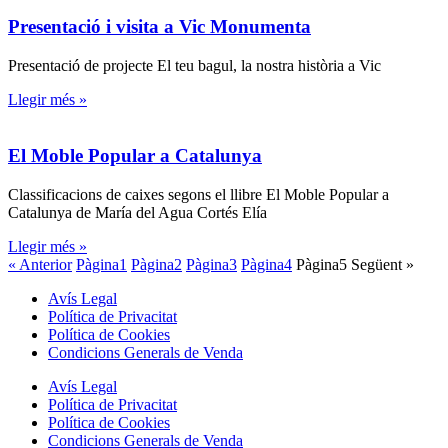
Presentació i visita a Vic Monumenta
Presentació de projecte El teu bagul, la nostra història a Vic
Llegir més »
El Moble Popular a Catalunya
Classificacions de caixes segons el llibre El Moble Popular a
Catalunya de María del Agua Cortés Elía
Llegir més »
« Anterior
Pàgina
1
Pàgina
2
Pàgina
3
Pàgina
4
Pàgina
5
Següent »
Avís Legal
Política de Privacitat
Política de Cookies
Condicions Generals de Venda
Avís Legal
Política de Privacitat
Política de Cookies
Condicions Generals de Venda