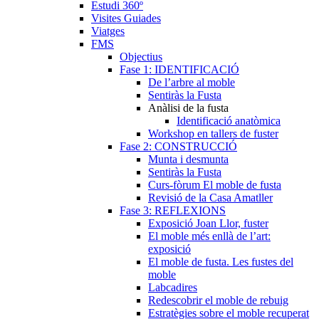
Estudi 360º
Visites Guiades
Viatges
FMS
Objectius
Fase 1: IDENTIFICACIÓ
De l’arbre al moble
Sentiràs la Fusta
Anàlisi de la fusta
Identificació anatòmica
Workshop en tallers de fuster
Fase 2: CONSTRUCCIÓ
Munta i desmunta
Sentiràs la Fusta
Curs-fòrum El moble de fusta
Revisió de la Casa Amatller
Fase 3: REFLEXIONS
Exposició Joan Llor, fuster
El moble més enllà de l’art:
exposició
El moble de fusta. Les fustes del
moble
Labcadires
Redescobrir el moble de rebuig
Estratègies sobre el moble recuperat