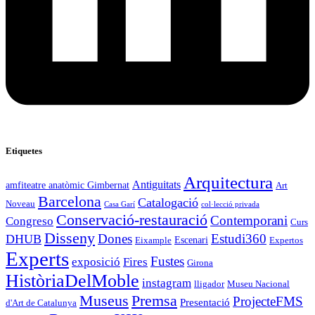
Etiquetes
Arquitectura
Antiguitats
amfiteatre anatòmic Gimbernat
Art
Barcelona
Catalogació
Noveau
Casa Garí
col·lecció privada
Conservació-restauració
Contemporani
Congreso
Curs
Disseny
Estudi360
DHUB
Dones
Escenari
Eixample
Expertos
Experts
Fustes
exposició
Fires
Girona
HistòriaDelMoble
instagram
lligador
Museu Nacional
Museus
Premsa
ProjecteFMS
Presentació
d'Art de Catalunya