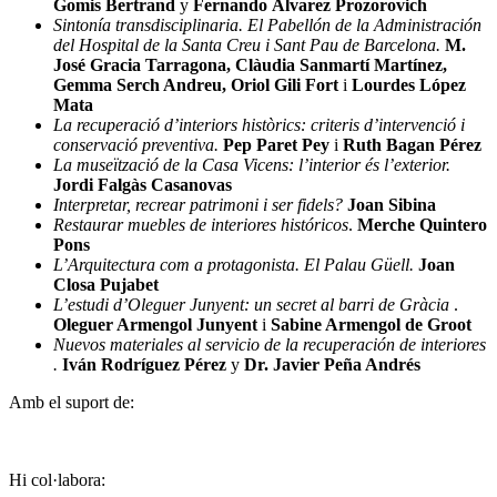
Gomis Bertrand
y
Fernando Álvarez Prozorovich
Sintonía transdisciplinaria. El Pabellón de la Administración
del Hospital de la Santa Creu i Sant Pau de Barcelona.
M.
José Gracia Tarragona, Clàudia Sanmartí Martínez,
Gemma Serch Andreu, Oriol Gili Fort
i
Lourdes López
Mata
La recuperació d’interiors històrics: criteris d’intervenció i
conservació preventiva.
Pep Paret Pey
i
Ruth Bagan Pérez
La museïtzació de la Casa Vicens: l’interior és l’exterior.
Jordi Falgàs Casanovas
Interpretar, recrear patrimoni i ser fidels?
Joan Sibina
Restaurar muebles de interiores históricos
.
Merche Quintero
Pons
L’Arquitectura com a protagonista. El Palau Güell.
Joan
Closa Pujabet
L’estudi d’Oleguer Junyent: un secret al barri de Gràcia
.
Oleguer Armengol Junyent
i
Sabine Armengol de Groot
Nuevos materiales al servicio de la recuperación de interiores
.
Iván Rodríguez Pérez
y
Dr. Javier Peña Andrés
Amb el suport de:
Hi col·labora: