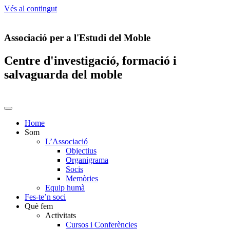
Vés al contingut
Associació per a l'Estudi del Moble
Centre d'investigació, formació i
salvaguarda del moble
Home
Som
L’Associació
Objectius
Organigrama
Socis
Memòries
Equip humà
Fes-te’n soci
Què fem
Activitats
Cursos i Conferències