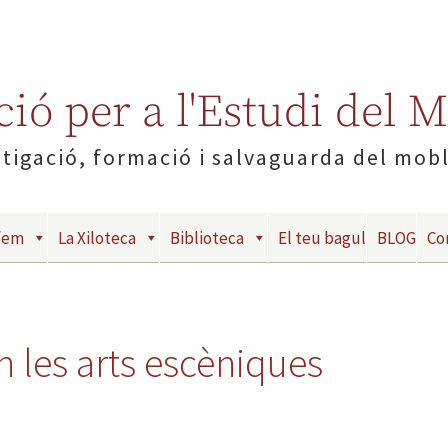
ió per a l'Estudi del 
tigació, formació i salvaguarda del mob
fem
La Xiloteca
Biblioteca
El teu bagul
BLOG
Co
en les arts escèniques