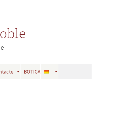
Moble
le
ntacte
BOTIGA