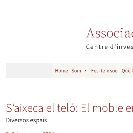
Associac
Centre d'inves
Home
Som
Fes-te’n soci
Què 
S’aixeca el teló: El moble 
Diversos espais