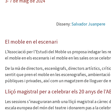
3- 7 de maig de 2024
Disseny:
Salvador Juanpere
El moble en el escenari
L’Associació per l’Estudi del Moble us proposa indagar les 
el moble en els escenaris i el moble en les sales on se celeb
De la mà de directors, escenògrafs, directors artístics, críti
sentit que pren el moble en les escenografies, ambientació 
públiques i privades, així com un magatzem de lloguer de 
Lliçó magistral per a celebrar els 20 anys de l’
Les sessions s’inauguraran amb una lliçó magistral a càrrec
escala europea del món del teatre i donarem pas a la celebra