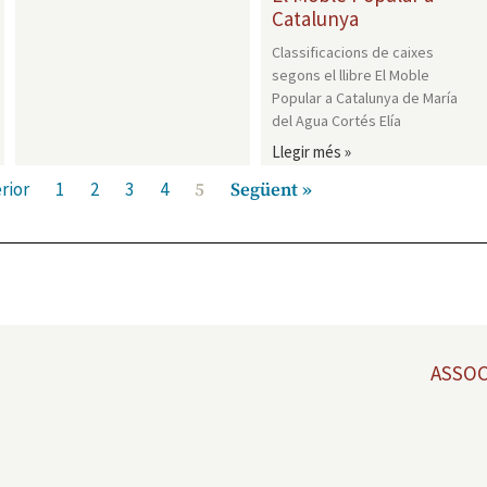
Catalunya
Classificacions de caixes
segons el llibre El Moble
Popular a Catalunya de María
del Agua Cortés Elía
Llegir més »
rior
1
2
3
4
5
Següent »
ASSOC