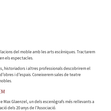
relacions del moble amb les arts escèniques. Tractarem
ren els espectacles.
cs, historiadors i altres professionals descobrirem el
d’obres i d’espais. Coneixerem sales de teatre
mobles.
AEM
 de Max Glaenzel, un dels escenògrafs més rellevants a
ció dels 20 anys de l’Associació.