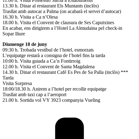
11:00 h. Visita Possessió Sarrià a Establiments
13.30 h. Dinar al restaurant Els Muntants (inclòs)
Trasllat amb autocar a Palma (on acabarà el servei d’autocar)
16.30 h. Visita a Ca n’Olesa
18.00 h. Visita el Convent de clausura de Ses Caputxines
En acabar, ens dirigirem a l’Hotel La Almudaina pel check-in
Sopar lliure
Diumenge 18 de juny
09:30 h. Trobada vestíbul de l’hotel, esmorzats
L’equipatge restarà a consigna de l’hotel fins la tarda
10:00 h. Visita guiada a Ca’n Fontirroig
12.00 h. Visita el Convent de Santa Magdalena
14.30 h. Dinar el restaurant Café Es Pes de Sa Palla (inclòs) ***
Tarda
Visita Sorpresa
18:00/18.30 h. Anirem a l’hotel per recollir equipatge
Trasllat amb taxi cap a l’aeroport
21.00 h. Sortida vol VY 3923 companyia Vueling