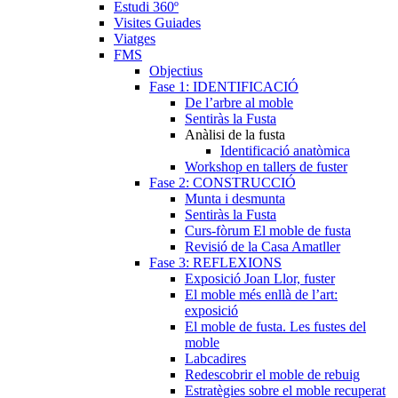
Estudi 360º
Visites Guiades
Viatges
FMS
Objectius
Fase 1: IDENTIFICACIÓ
De l’arbre al moble
Sentiràs la Fusta
Anàlisi de la fusta
Identificació anatòmica
Workshop en tallers de fuster
Fase 2: CONSTRUCCIÓ
Munta i desmunta
Sentiràs la Fusta
Curs-fòrum El moble de fusta
Revisió de la Casa Amatller
Fase 3: REFLEXIONS
Exposició Joan Llor, fuster
El moble més enllà de l’art:
exposició
El moble de fusta. Les fustes del
moble
Labcadires
Redescobrir el moble de rebuig
Estratègies sobre el moble recuperat