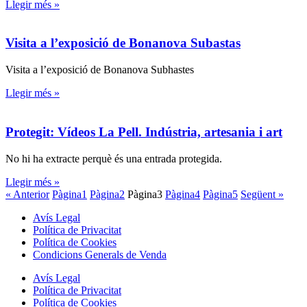
Llegir més »
Visita a l’exposició de Bonanova Subastas
Visita a l’exposició de Bonanova Subhastes
Llegir més »
Protegit: Vídeos La Pell. Indústria, artesania i art
No hi ha extracte perquè és una entrada protegida.
Llegir més »
« Anterior
Pàgina
1
Pàgina
2
Pàgina
3
Pàgina
4
Pàgina
5
Següent »
Avís Legal
Política de Privacitat
Política de Cookies
Condicions Generals de Venda
Avís Legal
Política de Privacitat
Política de Cookies