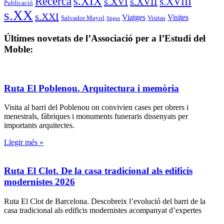
s.XIX
Recerca
s.XVIII
s.XVI
s.XVII
Publicació
s.XX
s.XXI
Viatges
Visites
Salvador Mayol
Visitas
Sitges
Últimes novetats de l’Associació per a l’Estudi del
Moble:
Ruta El Poblenou. Arquitectura i memòria
Visita al barri del Poblenou on convivien cases per obrers i
menestrals, fàbriques i monuments funeraris dissenyats per
importants arquitectes.
Llegir més »
Ruta El Clot. De la casa tradicional als edificis
modernistes 2026
Ruta El Clot de Barcelona. Descobreix l’evolució del barri de la
casa tradicional als edificis modernistes acompanyat d’expertes