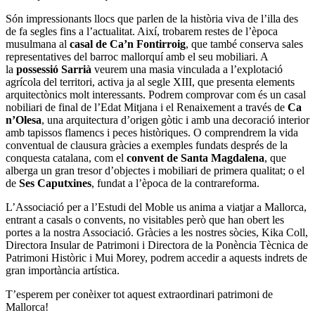
Són impressionants llocs que parlen de la història viva de l’illa des
de fa segles fins a l’actualitat. Així, trobarem restes de l’època
musulmana al
casal de Ca’n Fontirroig
, que també conserva sales
representatives del barroc mallorquí amb el seu mobiliari. A
la
possessió Sarrià
veurem una masia vinculada a l’explotació
agrícola del territori, activa ja al segle XIII, que presenta elements
arquitectònics molt interessants. Podrem comprovar com és un casal
nobiliari de final de l’Edat Mitjana i el Renaixement a través de
Ca
n’Olesa
, una arquitectura d’origen gòtic i amb una decoració interior
amb tapissos flamencs i peces històriques. O comprendrem la vida
conventual de clausura gràcies a exemples fundats després de la
conquesta catalana, com el
convent de Santa Magdalena
, que
alberga un gran tresor d’objectes i mobiliari de primera qualitat; o el
de
Ses Caputxines
, fundat a l’època de la contrareforma.
L’Associació per a l’Estudi del Moble us anima a viatjar a Mallorca,
entrant a casals o convents, no visitables però que han obert les
portes a la nostra Associació. Gràcies a les nostres sòcies, Kika Coll,
Directora Insular de Patrimoni i Directora de la Ponència Tècnica de
Patrimoni Històric i Mui Morey, podrem accedir a aquests indrets de
gran importància artística.
T’esperem per conèixer tot aquest extraordinari patrimoni de
Mallorca!