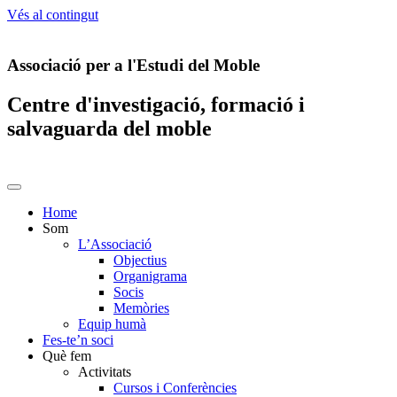
Vés al contingut
Associació per a l'Estudi del Moble
Centre d'investigació, formació i
salvaguarda del moble
Home
Som
L’Associació
Objectius
Organigrama
Socis
Memòries
Equip humà
Fes-te’n soci
Què fem
Activitats
Cursos i Conferències