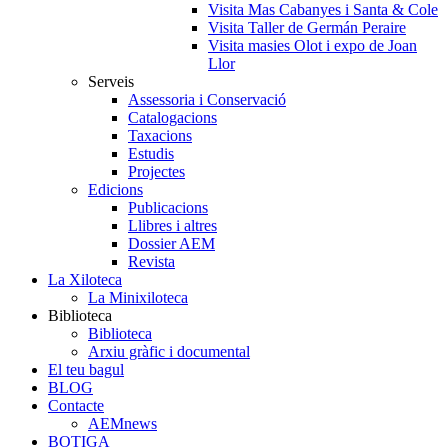
Visita Mas Cabanyes i Santa & Cole
Visita Taller de Germán Peraire
Visita masies Olot i expo de Joan
Llor
Serveis
Assessoria i Conservació
Catalogacions
Taxacions
Estudis
Projectes
Edicions
Publicacions
Llibres i altres
Dossier AEM
Revista
La Xiloteca
La Minixiloteca
Biblioteca
Biblioteca
Arxiu gràfic i documental
El teu bagul
BLOG
Contacte
AEMnews
BOTIGA