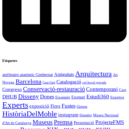
Etiquetes
Arquitectura
Antiguitats
amfiteatre anatòmic Gimbernat
Art
Barcelona
Catalogació
Noveau
Casa Garí
col·lecció privada
Conservació-restauració
Contemporani
Congreso
Curs
Disseny
Estudi360
DHUB
Dones
Escenari
Eixample
Expertos
Experts
Fustes
exposició
Fires
Girona
HistòriaDelMoble
instagram
lligador
Museu Nacional
Museus
Premsa
ProjecteFMS
Presentació
d'Art de Catalunya