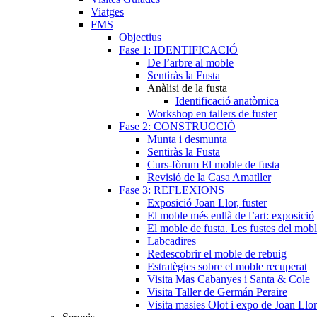
Viatges
FMS
Objectius
Fase 1: IDENTIFICACIÓ
De l’arbre al moble
Sentiràs la Fusta
Anàlisi de la fusta
Identificació anatòmica
Workshop en tallers de fuster
Fase 2: CONSTRUCCIÓ
Munta i desmunta
Sentiràs la Fusta
Curs-fòrum El moble de fusta
Revisió de la Casa Amatller
Fase 3: REFLEXIONS
Exposició Joan Llor, fuster
El moble més enllà de l’art: exposició
El moble de fusta. Les fustes del mob
Labcadires
Redescobrir el moble de rebuig
Estratègies sobre el moble recuperat
Visita Mas Cabanyes i Santa & Cole
Visita Taller de Germán Peraire
Visita masies Olot i expo de Joan Llor