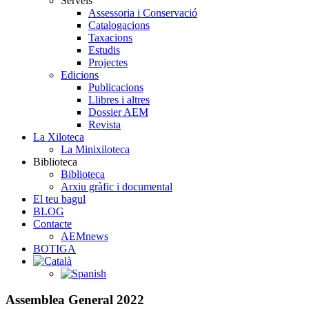
Serveis
Assessoria i Conservació
Catalogacions
Taxacions
Estudis
Projectes
Edicions
Publicacions
Llibres i altres
Dossier AEM
Revista
La Xiloteca
La Minixiloteca
Biblioteca
Biblioteca
Arxiu gràfic i documental
El teu bagul
BLOG
Contacte
AEMnews
BOTIGA
Assemblea General 2022