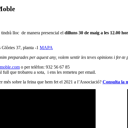
 Moble
tindrà lloc de manera presencial el
dilluns 30 de maig a les 12.00 ho
 Glòries 37, planta -1
MAPA
enim preparades per aquest any, volem sentir les teves opinions i fer-te p
lmoble.com
o per telèfon: 932 56 67 85
 full que trobareu a sota, i ens les remeteu per email.
er més sobre la feina que hem fet el 2021 a l’Associació?
Consulta la 