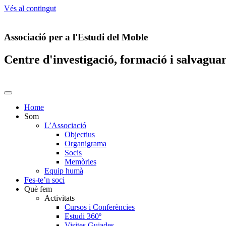
Vés al contingut
Associació per a l'Estudi del Moble
Centre d'investigació, formació i salvagua
Home
Som
L’Associació
Objectius
Organigrama
Socis
Memòries
Equip humà
Fes-te’n soci
Què fem
Activitats
Cursos i Conferències
Estudi 360º
Visites Guiades