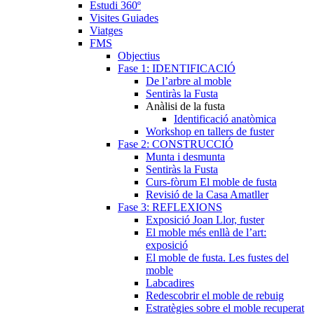
Estudi 360º
Visites Guiades
Viatges
FMS
Objectius
Fase 1: IDENTIFICACIÓ
De l’arbre al moble
Sentiràs la Fusta
Anàlisi de la fusta
Identificació anatòmica
Workshop en tallers de fuster
Fase 2: CONSTRUCCIÓ
Munta i desmunta
Sentiràs la Fusta
Curs-fòrum El moble de fusta
Revisió de la Casa Amatller
Fase 3: REFLEXIONS
Exposició Joan Llor, fuster
El moble més enllà de l’art:
exposició
El moble de fusta. Les fustes del
moble
Labcadires
Redescobrir el moble de rebuig
Estratègies sobre el moble recuperat