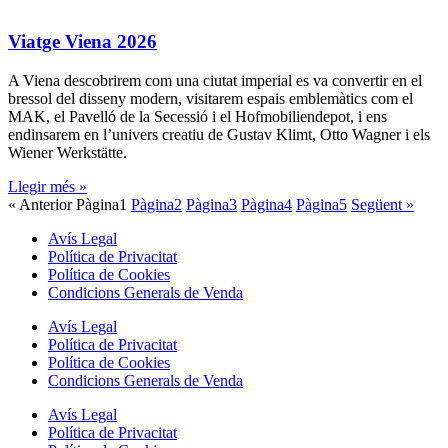
Viatge Viena 2026
A Viena descobrirem com una ciutat imperial es va convertir en el
bressol del disseny modern, visitarem espais emblemàtics com el
MAK, el Pavelló de la Secessió i el Hofmobiliendepot, i ens
endinsarem en l’univers creatiu de Gustav Klimt, Otto Wagner i els
Wiener Werkstätte.
Llegir més »
« Anterior
Pàgina
1
Pàgina
2
Pàgina
3
Pàgina
4
Pàgina
5
Següent »
Avís Legal
Política de Privacitat
Política de Cookies
Condicions Generals de Venda
Avís Legal
Política de Privacitat
Política de Cookies
Condicions Generals de Venda
Avís Legal
Política de Privacitat