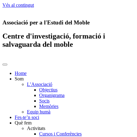
Vés al contingut
Associació per a l'Estudi del Moble
Centre d'investigació, formació i
salvaguarda del moble
Home
Som
L’Associació
Objectius
Organigrama
Socis
Memòries
Equip humà
Fes-te’n soci
Què fem
Activitats
Cursos i Conferències