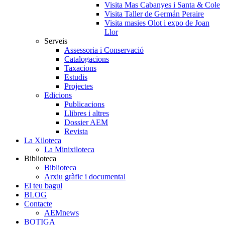
Visita Mas Cabanyes i Santa & Cole
Visita Taller de Germán Peraire
Visita masies Olot i expo de Joan
Llor
Serveis
Assessoria i Conservació
Catalogacions
Taxacions
Estudis
Projectes
Edicions
Publicacions
Llibres i altres
Dossier AEM
Revista
La Xiloteca
La Minixiloteca
Biblioteca
Biblioteca
Arxiu gràfic i documental
El teu bagul
BLOG
Contacte
AEMnews
BOTIGA