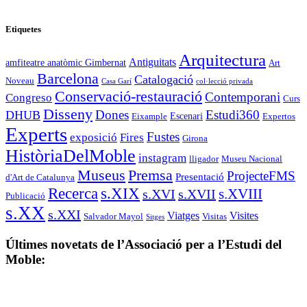
Etiquetes
Arquitectura
Antiguitats
amfiteatre anatòmic Gimbernat
Art
Barcelona
Catalogació
Noveau
Casa Garí
col·lecció privada
Conservació-restauració
Contemporani
Congreso
Curs
Disseny
Estudi360
DHUB
Dones
Escenari
Eixample
Expertos
Experts
Fustes
exposició
Fires
Girona
HistòriaDelMoble
instagram
lligador
Museu Nacional
Museus
Premsa
ProjecteFMS
Presentació
d'Art de Catalunya
s.XIX
Recerca
s.XVIII
s.XVI
s.XVII
Publicació
s.XX
s.XXI
Viatges
Visites
Salvador Mayol
Visitas
Sitges
Últimes novetats de l’Associació per a l’Estudi del
Moble: