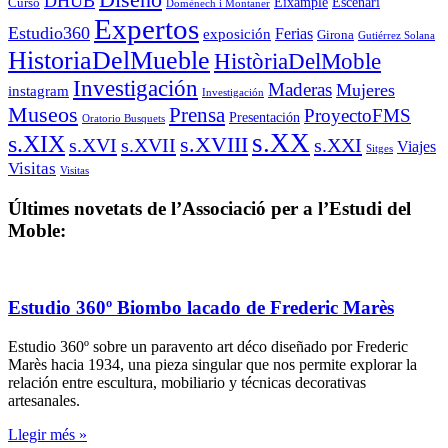
DHUB
Eixample
Escenari
Curso
Domènech i Montaner
Expertos
Estudio360
Ferias
exposición
Girona
Gutiérrez Solana
HistoriaDelMueble
HistòriaDelMoble
Investigación
Maderas
Mujeres
instagram
Investigación
Museos
Prensa
ProyectoFMS
Presentación
Oratorio Busquets
s.XX
s.XIX
s.XVIII
s.XVI
s.XVII
s.XXI
Viajes
Sitges
Visitas
Visitas
Últimes novetats de l’Associació per a l’Estudi del
Moble:
Estudio 360º Biombo lacado de Frederic Marès
Estudio 360º sobre un paravento art déco diseñado por Frederic
Marès hacia 1934, una pieza singular que nos permite explorar la
relación entre escultura, mobiliario y técnicas decorativas
artesanales.
Llegir més »