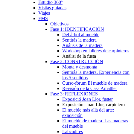
Estudio 360º
Visitas guiadas
Viajes
FMS
Objetivos
Fase 1: IDENTIFICACIÓN
Del árbol al mueble
Sentirás la madera
Análisis de la madera
Workshop en talleres de carpinteros
Anàlisi de la fusta
Fase 2: CONSTRUCCIÓN
Monta y desmonta
Sentirás la madera. Experiencia con
los 5 sentidos
Curso-fórum El mueble de madera
Revisión de la Casa Amatller
Fase 3: REFLEXIONES
Exposició Joan Llor, fuster
Exposición: Joan Llor, carpintero
El mueble más allá del arte:
exposición
El mueble de madera. Las maderas
del mueble
Labcadires