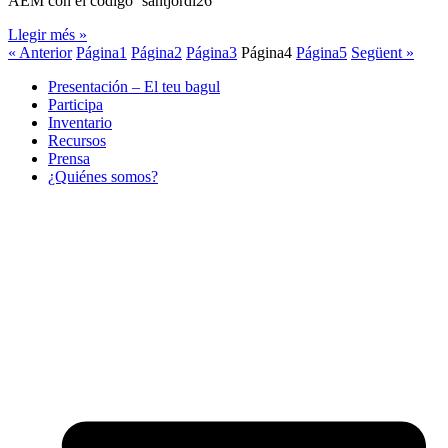
AEM con el código ‘santjordi26’
Llegir més »
« Anterior
Página
1
Página
2
Página
3
Página
4
Página
5
Següent »
Presentación – El teu bagul
Participa
Inventario
Recursos
Prensa
¿Quiénes somos?