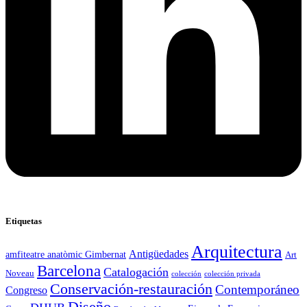
Etiquetas
Arquitectura
Antigüedades
amfiteatre anatòmic Gimbernat
Art
Barcelona
Catalogación
Noveau
colección
colección privada
Conservación-restauración
Contemporáneo
Congreso
Diseño