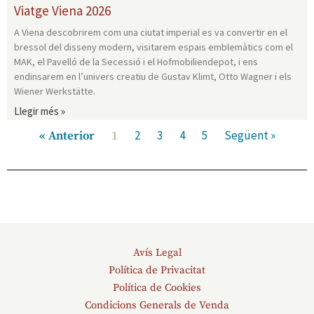
Viatge Viena 2026
A Viena descobrirem com una ciutat imperial es va convertir en el
bressol del disseny modern, visitarem espais emblemàtics com el
MAK, el Pavelló de la Secessió i el Hofmobiliendepot, i ens
endinsarem en l’univers creatiu de Gustav Klimt, Otto Wagner i els
Wiener Werkstätte.
Llegir més »
2
3
4
5
Següent »
« Anterior
1
Avís Legal
Política de Privacitat
Política de Cookies
Condicions Generals de Venda