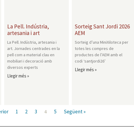
La Pell. Indústria,
Sorteig Sant Jordi 2026
artesania i art
AEM
La Pell. Indústria, artesania i
Sorteig d’una MiniXiloteca per
art. Jornades centrades en la
totes les compres de
pell com a material clau en
productes de l’AEM amb el
mobiliari i decoració amb
codi ‘santjordi26’
diversos experts
Llegir més »
Llegir més »
rior
1
2
3
5
Següent »
4