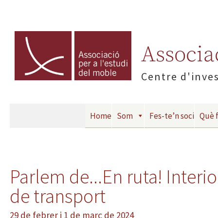
Associac
Centre d'inves
Home
Som
Fes-te’n soci
Què 
Parlem de...En ruta! Interio
de transport
29 de febrer i 1 de març de 2024