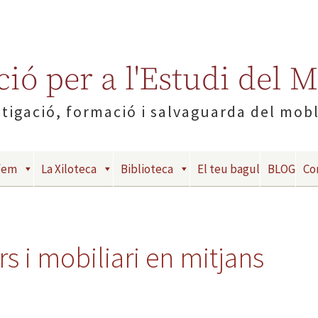
ió per a l'Estudi del 
tigació, formació i salvaguarda del mob
fem
La Xiloteca
Biblioteca
El teu bagul
BLOG
Co
rs i mobiliari en mitjans