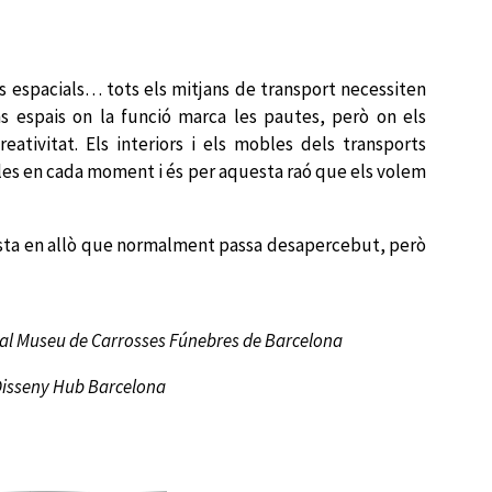
us espacials… tots els mitjans de transport necessiten
s espais on la funció marca les pautes, però on els
tivitat. Els interiors i els mobles dels transports
bles en cada moment i és per aquesta raó que els volem
 vista en allò que normalment passa desapercebut, però
i al Museu de Carrosses Fúnebres de Barcelona
 Disseny Hub Barcelona