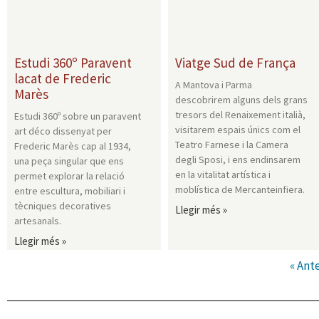
Estudi 360º Paravent
Viatge Sud de França
lacat de Frederic
A Mantova i Parma
Marès
descobrirem alguns dels grans
tresors del Renaixement italià,
Estudi 360º sobre un paravent
visitarem espais únics com el
art déco dissenyat per
Teatro Farnese i la Camera
Frederic Marès cap al 1934,
degli Sposi, i ens endinsarem
una peça singular que ens
en la vitalitat artística i
permet explorar la relació
moblística de Mercanteinfiera.
entre escultura, mobiliari i
tècniques decoratives
Llegir més »
artesanals.
Llegir més »
« Ante