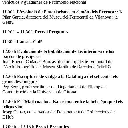
vehículos y guadarnés de Patrimonio Nacional
11.00 h
L’evolució de l’interiorisme en el món dels Ferrocarrils
Pilar Garcia, directora del Museu del Ferrocarril de Vilanova i la
Geltrú
11.20 h – 11.30 h
Precs i Preguntes
11.30 h
Pausa – Cafè
12.00 h
Evolución de la habilitación de los interiores de los
barcos de pasajeros
Joan Eugeni Cañadas Bouzas, doctor arquitecte. Voluntari de
l’Arxiu Fotogràfic del Museu Marítim de Barcelona (MMB)
12.20 h
Escriptoris de viatge a la Catalunya del set-cents: els
grans desconeguts
Pep Serra, professor titular del Departament de Filologia i
Comunicació de la Universitat de Girona
12.40 h
El “Mail coach» a Barcelona, entre la belle époque i els
feliços vint
Josep Capsir, conservador del Departament de Col·leccions del
DHub
13.00 h – 13.15 h
Precs i Preguntes