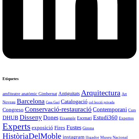
Etiquetes
Arquitectura
Antiguitats
amfiteatre anatòmic Gimbernat
Art
Barcelona
Catalogació
Noveau
Casa Garí
col·lecció privada
Conservació-restauració
Contemporani
Congreso
Curs
Disseny
Estudi360
DHUB
Dones
Escenari
Eixample
Expertos
Experts
Fustes
exposició
Fires
Girona
HistòriaDelMoble
instagram
lligador
Museu Nacional