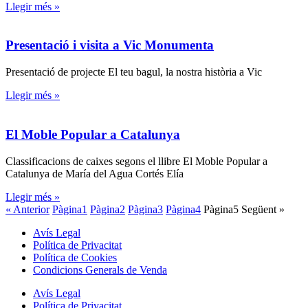
Llegir més »
Presentació i visita a Vic Monumenta
Presentació de projecte El teu bagul, la nostra història a Vic
Llegir més »
El Moble Popular a Catalunya
Classificacions de caixes segons el llibre El Moble Popular a
Catalunya de María del Agua Cortés Elía
Llegir més »
« Anterior
Pàgina
1
Pàgina
2
Pàgina
3
Pàgina
4
Pàgina
5
Següent »
Avís Legal
Política de Privacitat
Política de Cookies
Condicions Generals de Venda
Avís Legal
Política de Privacitat