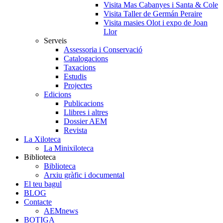
Visita Mas Cabanyes i Santa & Cole
Visita Taller de Germán Peraire
Visita masies Olot i expo de Joan
Llor
Serveis
Assessoria i Conservació
Catalogacions
Taxacions
Estudis
Projectes
Edicions
Publicacions
Llibres i altres
Dossier AEM
Revista
La Xiloteca
La Minixiloteca
Biblioteca
Biblioteca
Arxiu gràfic i documental
El teu bagul
BLOG
Contacte
AEMnews
BOTIGA