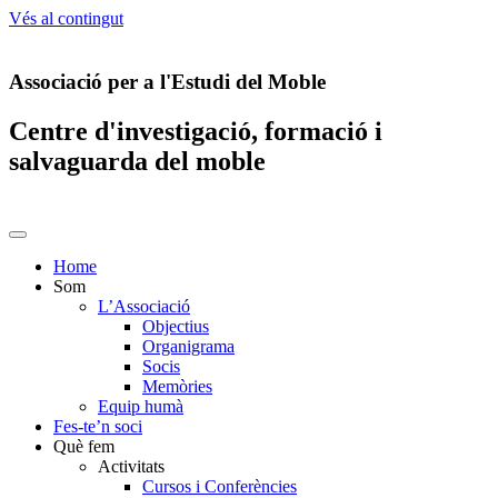
Vés al contingut
Associació per a l'Estudi del Moble
Centre d'investigació, formació i
salvaguarda del moble
Home
Som
L’Associació
Objectius
Organigrama
Socis
Memòries
Equip humà
Fes-te’n soci
Què fem
Activitats
Cursos i Conferències