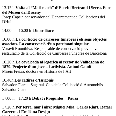
13.15 h
Visita al “Mail coach” d’Eusebi Bertrand i Serra. Fons
del Museu del Disseny
Josep Capsir, conservador del Departament de Col·leccions del
DHub
14.00 h – 16.00 h
Dinar lliure
16.00 h
La col·lecció de carrosses fúnebres i els seus objectes
associats. La conservació d’un patrimoni singular
Voravit Roonthiva. Responsable de conservació preventiva i
restauració de la Col·lecció de Carrosses Fúnebres de Barcelona
16.20 h
La cavalcada al·legòrica al rector de Vallfogona de
1879. Projecte d’un jove
– i activista- Antoni Gaudí
Mireia Freixa, doctora en Història de l’Art
16.40h
Les cadires d’Issigonis
Salvador Claret i Sagartal. Cap de la Col·lecció d’Automòbils
Salvador Claret
17.00 h – 17.20 h
Debat i Preguntes – Pausa
17.20 h
Per terra, mar i aire: Miguel Milá, Carles Riart, Rafael
Carreras i Emiliana Design