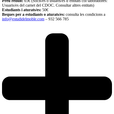
Preu reduït:
65€ (Socis/es o usuaris/es d’entitats col·laboradores:
Usuaris/es del carnet del CDOC. Consultar altres entitats)
Estudiants i aturats/es:
50€
Beques per a estudiants o aturats/es:
consulta les condicions a
info@estudidelmoble.com
– 932 566 785