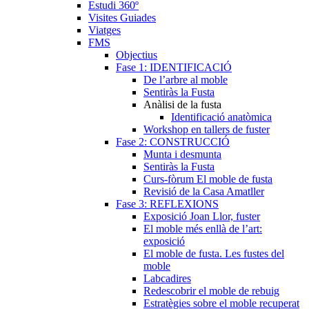
Estudi 360º
Visites Guiades
Viatges
FMS
Objectius
Fase 1: IDENTIFICACIÓ
De l’arbre al moble
Sentiràs la Fusta
Anàlisi de la fusta
Identificació anatòmica
Workshop en tallers de fuster
Fase 2: CONSTRUCCIÓ
Munta i desmunta
Sentiràs la Fusta
Curs-fòrum El moble de fusta
Revisió de la Casa Amatller
Fase 3: REFLEXIONS
Exposició Joan Llor, fuster
El moble més enllà de l’art:
exposició
El moble de fusta. Les fustes del
moble
Labcadires
Redescobrir el moble de rebuig
Estratègies sobre el moble recuperat